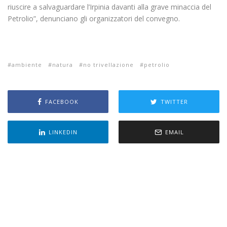
riuscire a salvaguardare l’Irpinia davanti alla grave minaccia del
Petrolio”, denunciano gli organizzatori del convegno.
ambiente
natura
no trivellazione
petrolio
FACEBOOK
TWITTER
LINKEDIN
EMAIL