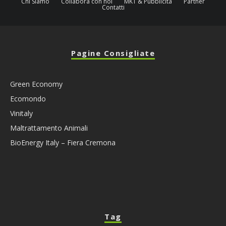
Chi Siamo
Collabora con noi
MKT & Pubblicità
Partner
Contatti
Pagine Consigliate
Green Economy
Ecomondo
Vinitaly
Maltrattamento Animali
BioEnergy Italy – Fiera Cremona
Tag