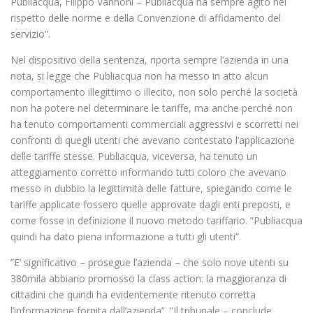
Publiacqua, Filippo Vannoni – Publiacqua ha sempre agito nel
rispetto delle norme e della Convenzione di affidamento del
servizio”.
Nel dispositivo della sentenza, riporta sempre l’azienda in una
nota, si legge che Publiacqua non ha messo in atto alcun
comportamento illegittimo o illecito, non solo perché la società
non ha potere nel determinare le tariffe, ma anche perché non
ha tenuto comportamenti commerciali aggressivi e scorretti nei
confronti di quegli utenti che avevano contestato l’applicazione
delle tariffe stesse. Publiacqua, viceversa, ha tenuto un
atteggiamento corretto informando tutti coloro che avevano
messo in dubbio la legittimità delle fatture, spiegando come le
tariffe applicate fossero quelle approvate dagli enti preposti, e
come fosse in definizione il nuovo metodo tariffario. ”Publiacqua
quindi ha dato piena informazione a tutti gli utenti”.
”E’ significativo – prosegue l’azienda – che solo nove utenti su
380mila abbiano promosso la class action: la maggioranza di
cittadini che quindi ha evidentemente ritenuto corretta
l’informazione fornita dall’azienda”. ”Il tribunale – conclude