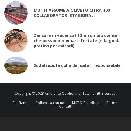
MUTTI ASSUME A OLIVETO CITRA 400
COLLABORATORI STAGIONALI
Zanzare in vacanza? I 3 errori più comuni
che possono rovinarti l’estate (e la guida
pratica per evitarli)
Sudafrica: la culla del safari responsabile
Copyright © 2023 Ambiente Quotidiano. Tutti i diritti riservati.
Chi Siamo
Collabora con noi
MKT & Pubblicità
Partner
Contatti