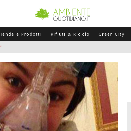
ziende e Prodotti
Rifiuti & Riciclo
Green City
”
ERSARIO: A NAPOLI UN’EDIZIONE SPECIALE PER RACCONTARE L’EVO
LABORATORI STAGIONALI
UNI CHE POSSONO ROVINARTI L’ESTATE (E LA GUIDA PRATICA PER E
TIERA DEL FOTOVOLTAICO "PLUG & PLAY" CHE STA CONQUISTANDO