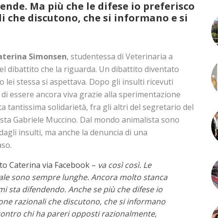
fende. Ma più che le difese io preferisco
i che discutono, che si informano e si
aterina Simonsen
, studentessa di Veterinaria a
l dibattito che la riguarda. Un dibattito diventato
lei stessa si aspettava. Dopo gli insulti ricevuti
 di essere ancora viva grazie alla sperimentazione
ta tantissima solidarietà, fra gli altri del segretario del
ista Gabriele Muccino. Dal mondo animalista sono
dagli insulti, ma anche la denuncia di una
aso.
to Caterina via Facebook –
va così così. Le
ale sono sempre lunghe. Ancora molto stanca
 mi sta difendendo. Anche se più che difese io
one razionali che discutono, che si informano
contro chi ha pareri opposti razionalmente,