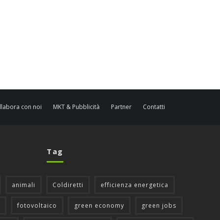
llabora con noi
MKT & Pubblicità
Partner
Contatti
Tag
animali
Coldiretti
efficienza energetica
fotovoltaico
green economy
green jobs