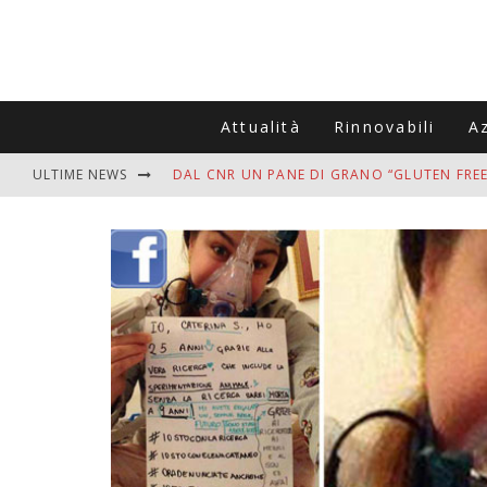
Attualità
Rinnovabili
A
ULTIME NEWS
DAL CNR UN PANE DI GRANO “GLUTEN FREE
VITIGNOITALIA CELEBRA IL 20ESIMO ANNIV
MUTTI ASSUME A OLIVETO CITRA 400 COL
ZANZARE IN VACANZA? I 3 ERRORI PIÙ COM
ADDIO BOLLETTE SALATE? LA NUOVA FRON