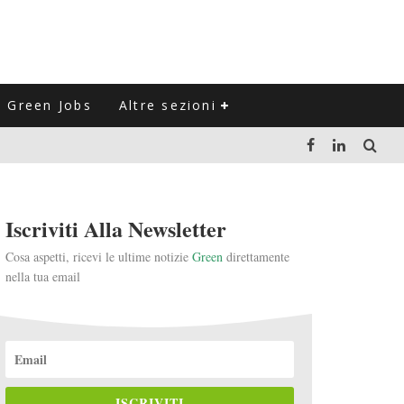
Green Jobs
Altre sezioni
LUZIONE DEL SETTORE NEGLI ULTIMI ANNI
Iscriviti Alla Newsletter
VITARLI)
Cosa aspetti, ricevi le ultime notizie
Green
direttamente
nella tua email
 L'ITALIA
ISCRIVITI