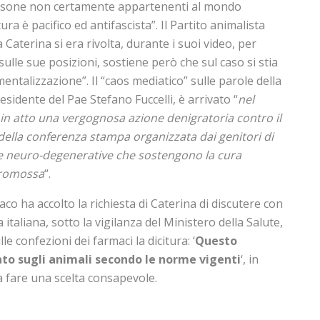
rsone non certamente appartenenti al mondo
ra è pacifico ed antifascista”. Il Partito animalista
 Caterina si era rivolta, durante i suoi video, per
ulle sue posizioni, sostiene però che sul caso si stia
entalizzazione”. Il “caos mediatico” sulle parole della
sidente del Pae Stefano Fuccelli, è arrivato “
nel
in atto una vergognosa azione denigratoria contro il
a della conferenza stampa organizzata dai genitori di
ie neuro-degenerative che sostengono la cura
promossa
“.
co ha accolto la richiesta di Caterina di discutere con
a italiana, sotto la vigilanza del Ministero della Salute,
lle confezioni dei farmaci la dicitura: ‘
Questo
ato sugli animali secondo le norme vigenti
‘, in
a fare una scelta consapevole.