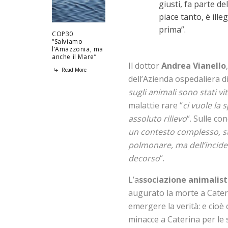
giusti, fa parte de
piace tanto, è ill
prima”.
COP30
“Salviamo
l’Amazzonia, ma
anche il Mare”
Il dottor
Andrea Vianello
Read More
dell’Azienda ospedaliera d
sugli animali sono stati vit
malattie rare “
ci vuole la 
assoluto rilievo
“. Sulle co
un contesto complesso, sta
polmonare, ma dell’inciden
decorso
“.
L’a
ssociazione animalis
augurato la morte a Cateri
emergere la verità: e cioè
minacce a Caterina per le 