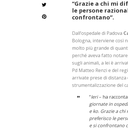
“Grazie a chi mi di
le persone razional
confrontano”.
Dall’ospedale di Padova
C
Bologna, interviene così ne
molto più grande di quanto 
perché aveva fatto notare
sugli animali, a lei è arriva
Pd Matteo Renzi e del reg
arrivate prese di distanza 
strumentalizzazione del c
“
Ieri
– ha racconta
giornate in osped
e ko. Grazie a chi
preferisco le pers
e si confrontano 