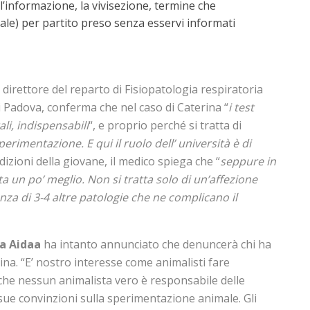
ll’informazione, la vivisezione, termine che
egale) per partito preso senza esservi informati
, direttore del reparto di Fisiopatologia respiratoria
i Padova, conferma che nel caso di Caterina “
i test
ali, indispensabili
“, e proprio perché si tratta di
sperimentazione. E qui il ruolo dell’ università è di
ndizioni della giovane, il medico spiega che “
seppure in
 un po’ meglio. Non si tratta solo di un’affezione
za di 3-4 altre patologie che ne complicano il
ta Aidaa
ha intanto annunciato che denuncerà chi ha
na. “E’ nostro interesse come animalisti fare
 che nessun animalista vero è responsabile delle
sue convinzioni sulla sperimentazione animale. Gli