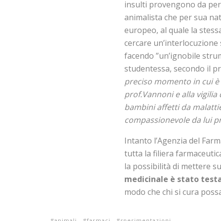
insulti provengono da pe
animalista che per sua natu
europeo, al quale la stessa
cercare un’interlocuzione s
facendo ”un’ignobile strum
studentessa, secondo il pre
preciso momento in cui è 
prof.Vannoni e alla vigili
bambini affetti da malatt
compassionevole da lui 
Intanto l’Agenzia del Farma
tutta la filiera farmaceutic
la possibilità di mettere su
medicinale è stato test
modo che chi si cura poss
animali
farmaci
sperimentazioni