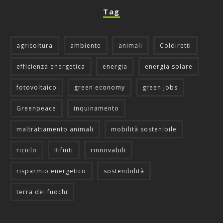
Tag
agricoltura
ambiente
animali
Coldiretti
efficienza energetica
energia
energia solare
fotovoltaico
green economy
green jobs
Greenpeace
inquinamento
maltrattamento animali
mobilità sostenibile
riciclo
Rifiuti
rinnovabili
risparmio energetico
sostenibilità
terra dei fuochi