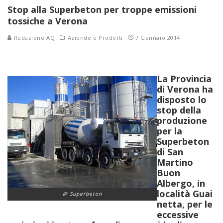
Stop alla Superbeton per troppe emissioni
tossiche a Verona
Redazione AQ
Aziende e Prodotti
7 Gennaio 2014
La Provincia
di Verona ha
disposto lo
stop della
produzione
per la
Superbeton
di San
Martino
Buon
Albergo, in
località Guai
@ Superbeton
netta, per le
eccessive