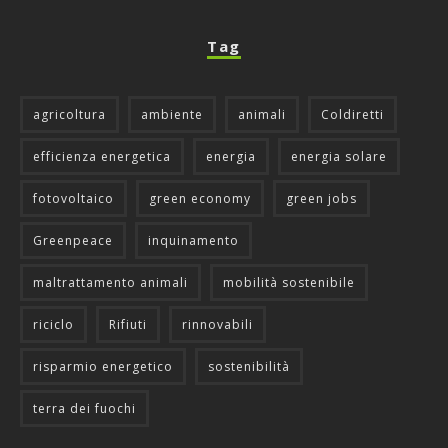
Tag
agricoltura
ambiente
animali
Coldiretti
efficienza energetica
energia
energia solare
fotovoltaico
green economy
green jobs
Greenpeace
inquinamento
maltrattamento animali
mobilità sostenibile
riciclo
Rifiuti
rinnovabili
risparmio energetico
sostenibilità
terra dei fuochi