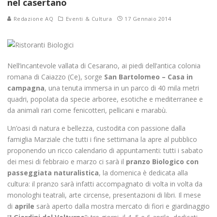
nel casertano
Redazione AQ
Eventi & Cultura
17 Gennaio 2014
Nell’incantevole vallata di Cesarano, ai piedi dell’antica colonia
romana di Caiazzo (Ce), sorge
San Bartolomeo – Casa in
campagna
, una tenuta immersa in un parco di 40 mila metri
quadri, popolata da specie arboree, esotiche e mediterranee e
da animali rari come fenicotteri, pellicani e marabù.
Un’oasi di natura e bellezza, custodita con passione dalla
famiglia Marziale che tutti i fine settimana la apre al pubblico
proponendo un ricco calendario di appuntamenti: tutti i sabato
dei mesi di febbraio e marzo ci sarà il
pranzo Biologico con
passeggiata naturalistica
, la domenica è dedicata alla
cultura: il pranzo sarà infatti accompagnato di volta in volta da
monologhi teatrali, arte circense, presentazioni di libri. Il mese
di
aprile
sarà aperto dalla mostra mercato di fiori e giardinaggio