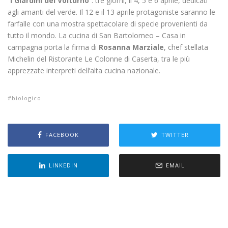
“
I Giardini del Volturno
”: tre giorni, il 4, 5 e 6 aprile, dedicati
agli amanti del verde. Il 12 e il 13 aprile protagoniste saranno le
farfalle con una mostra spettacolare di specie provenienti da
tutto il mondo. La cucina di San Bartolomeo – Casa in
campagna porta la firma di
Rosanna Marziale
, chef stellata
Michelin del Ristorante Le Colonne di Caserta, tra le più
apprezzate interpreti dell’alta cucina nazionale.
biologico
FACEBOOK
TWITTER
LINKEDIN
EMAIL