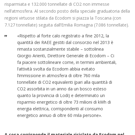
risparmiata e 132.000 tonnellate di CO2 non immesse
nell’atmosfera. Al secondo posto della speciale graduatoria della
regioni virtuose stilata da Ecodom si piazza la Toscana (con
7.127 tonnellate) seguita dall’Emilia Romagna (7.086 tonnellate).
«Rispetto al forte calo registrato a fine 2012, la
quantità dei RAEE gestiti dal consorzio nel 2013 è
rimasta sostanzialmente stabile – sottolinea
Giorgio Arienti, Direttore Generale di Ecodom – Ci
fa piacere sottolineare come, in termini ambientali,
l’attività svolta da Ecodom abbia evitato
l’immissione in atmosfera di oltre 760 mila
tonnellate di CO2 equivalenti (pari alla quantità di
CO2 assorbita in un anno da un bosco esteso
quanto la provincia di Lodi) e determinato un
risparmio energetico di oltre 73 milioni di kWh di
energia elettrica, corrispondenti al consumo
energetico annuo di oltre 60 mila persone».
A cosa corrisponde il materiale riciclato da Ecodom nel