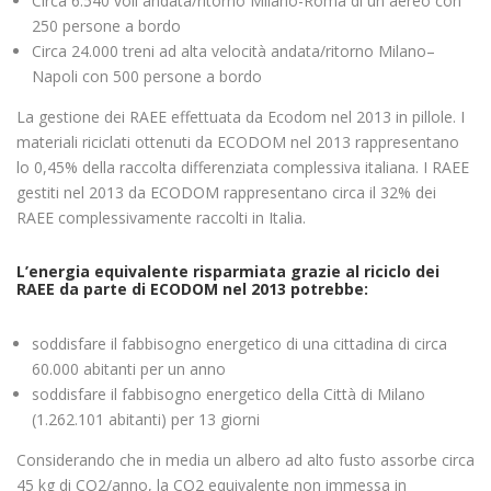
Circa 6.540 voli andata/ritorno Milano-Roma di un aereo con
250 persone a bordo
Circa 24.000 treni ad alta velocità andata/ritorno Milano–
Napoli con 500 persone a bordo
La gestione dei RAEE effettuata da Ecodom nel 2013 in pillole. I
materiali riciclati ottenuti da ECODOM nel 2013 rappresentano
lo 0,45% della raccolta differenziata complessiva italiana. I RAEE
gestiti nel 2013 da ECODOM rappresentano circa il 32% dei
RAEE complessivamente raccolti in Italia.
L’energia equivalente risparmiata grazie al riciclo dei
RAEE da parte di ECODOM nel 2013 potrebbe:
soddisfare il fabbisogno energetico di una cittadina di circa
60.000 abitanti per un anno
soddisfare il fabbisogno energetico della Città di Milano
(1.262.101 abitanti) per 13 giorni
Considerando che in media un albero ad alto fusto assorbe circa
45 kg di CO2/anno, la CO2 equivalente non immessa in