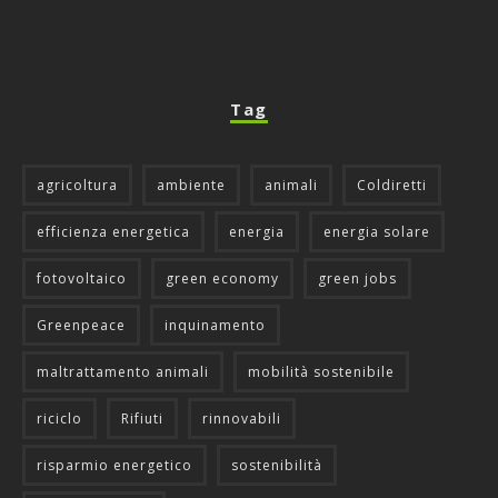
Tag
agricoltura
ambiente
animali
Coldiretti
efficienza energetica
energia
energia solare
fotovoltaico
green economy
green jobs
Greenpeace
inquinamento
maltrattamento animali
mobilità sostenibile
riciclo
Rifiuti
rinnovabili
risparmio energetico
sostenibilità