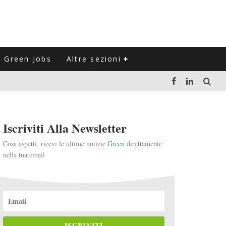
Green Jobs
Altre sezioni
LUZIONE DEL SETTORE NEGLI ULTIMI ANNI
Iscriviti Alla Newsletter
VITARLI)
Cosa aspetti, ricevi le ultime notizie
Green
direttamente
nella tua email
 L'ITALIA
ISCRIVITI