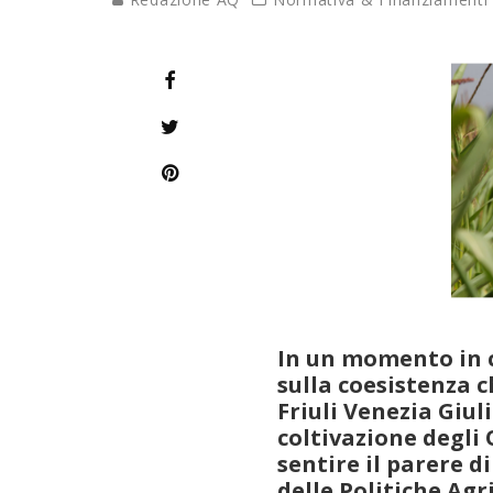
In un momento in c
sulla coesistenza c
Friuli Venezia Giul
coltivazione degl
sentire il parere d
delle Politiche Ag