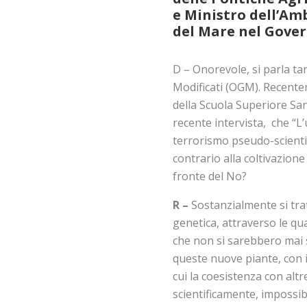
e Ministro dell’Amb
del Mare nel Govern
D – Onorevole, si parla ta
Modificati (OGM). Recentem
della Scuola Superiore Sa
recente intervista, che “L’
terrorismo pseudo-scientifi
contrario alla coltivazion
fronte del No?
R –
Sostanzialmente si tra
genetica, attraverso le qua
che non si sarebbero mai 
queste nuove piante, con i
cui la coesistenza con alt
scientificamente, impossib