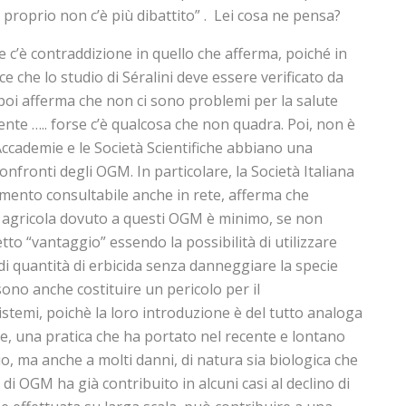
 proprio non c’è più dibattito” . Lei cosa ne pensa?
e c’è contraddizione in quello che afferma, poiché in
ice che lo studio di Séralini deve essere verificato da
 poi afferma che non ci sono problemi per la salute
ente ….. forse c’è qualcosa che non quadra. Poi, non è
Accademie e le Società Scientifiche abbiano una
nfronti degli OGM. In particolare, la Società Italiana
umento consultabile anche in rete, afferma che
 agricola dovuto a questi OGM è minimo, se non
etto “vantaggio” essendo la possibilità di utilizzare
i quantità di erbicida senza danneggiare la specie
ono anche costituire un pericolo per il
stemi, poichè la loro introduzione è del tutto analoga
che, una pratica che ha portato nel recente e lontano
o, ma anche a molti danni, di natura sia biologica che
di OGM ha già contribuito in alcuni casi al declino di