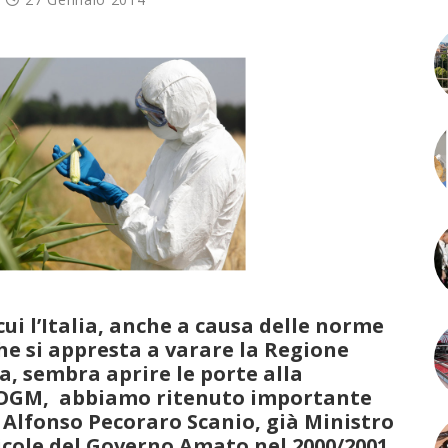
ui l’Italia, anche a causa delle norme
he si appresta a varare la Regione
ia, sembra aprire le porte alla
i OGM, abbiamo ritenuto importante
i Alfonso Pecoraro Scanio, già Ministro
ricole del Governo Amato nel 2000/2001