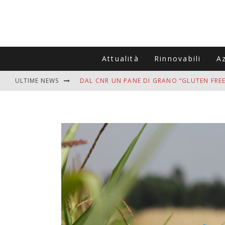
Attualità
Rinnovabili
A
ULTIME NEWS
DAL CNR UN PANE DI GRANO “GLUTEN FREE
VITIGNOITALIA CELEBRA IL 20ESIMO ANNIV
MUTTI ASSUME A OLIVETO CITRA 400 COL
ZANZARE IN VACANZA? I 3 ERRORI PIÙ COM
ADDIO BOLLETTE SALATE? LA NUOVA FRON