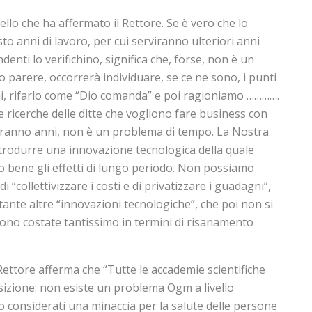
lo che ha affermato il Rettore. Se è vero che lo
esto anni di lavoro, per cui serviranno ulteriori anni
ndenti lo verifichino, significa che, forse, non è un
o parere, occorrerà individuare, se ce ne sono, i punti
ini, rifarlo come “Dio comanda” e poi ragioniamo ………….
e ricerche delle ditte che vogliono fare business con
eranno anni, non è un problema di tempo. La Nostra
ntrodurre una innovazione tecnologica della quale
bene gli effetti di lungo periodo. Non possiamo
 “collettivizzare i costi e di privatizzare i guadagni”,
ante altre “innovazioni tecnologiche”, che poi non si
i sono costate tantissimo in termini di risanamento
 Rettore afferma che “Tutte le accademie scientifiche
izione: non esiste un problema Ogm a livello
o considerati una minaccia per la salute delle persone