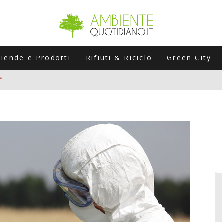
ziende e Prodotti
Rifiuti & Riciclo
Green City
”
ERSARIO: A NAPOLI UN’EDIZIONE SPECIALE PER RACCONTARE L’EVO
LABORATORI STAGIONALI
UNI CHE POSSONO ROVINARTI L’ESTATE (E LA GUIDA PRATICA PER E
TIERA DEL FOTOVOLTAICO "PLUG & PLAY" CHE STA CONQUISTANDO