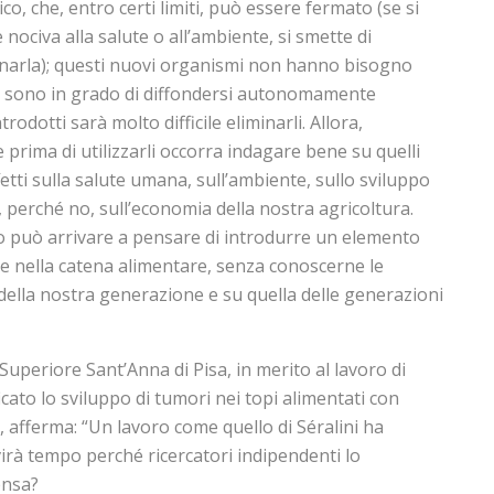
o, che, entro certi limiti, può essere fermato (se si
nociva alla salute o all’ambiente, si smette di
minarla); questi nuovi organismi non hanno bisogno
e sono in grado di diffondersi autonomamente
rodotti sarà molto difficile eliminarli. Allora,
rima di utilizzarli occorra indagare bene su quelli
etti sulla salute umana, sull’ambiente, sullo sviluppo
, perché no, sull’economia della nostra agricoltura.
mo può arrivare a pensare di introdurre un elemento
te nella catena alimentare, senza conoscerne le
della nostra generazione e su quella delle generazioni
 Superiore Sant’Anna di Pisa, in merito al lavoro di
icato lo sviluppo di tumori nei topi alimentati con
 afferma: “Un lavoro come quello di Séralini ha
rvirà tempo perché ricercatori indipendenti lo
ensa?