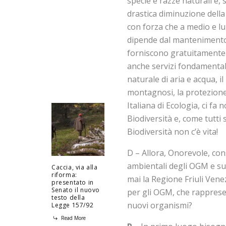
specie e razze naturali e, 
drastica diminuzione della
con forza che a medio e lun
dipende dal mantenimento 
forniscono gratuitamente n
anche servizi fondamentali
naturale di aria e acqua, il r
montagnosi, la protezione d
Italiana di Ecologia, ci f
Biodiversità e, come tutti 
Biodiversità non c’è vita!
D – Allora, Onorevole, cons
ambientali degli OGM e sull
Caccia, via alla
riforma:
mai la Regione Friuli Vene
presentato in
Senato il nuovo
per gli OGM, che rappres
testo della
nuovi organismi?
Legge 157/92
Read More