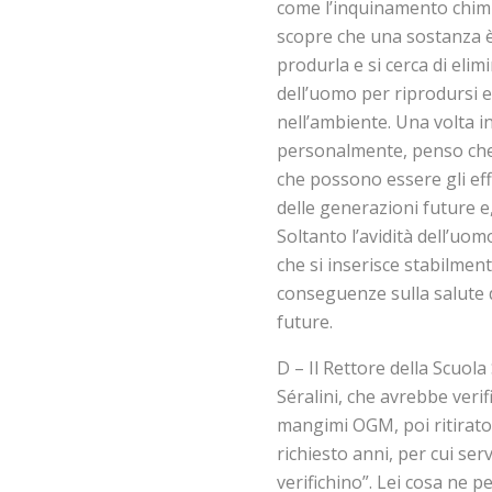
come l’inquinamento chimic
scopre che una sostanza è 
produrla e si cerca di eli
dell’uomo per riprodursi 
nell’ambiente. Una volta int
personalmente, penso che p
che possono essere gli eff
delle generazioni future e
Soltanto l’avidità dell’uo
che si inserisce stabilmen
conseguenze sulla salute 
future.
D – Il Rettore della Scuola
Séralini, che avrebbe verif
mangimi OGM, poi ritirato,
richiesto anni, per cui se
verifichino”. Lei cosa ne p