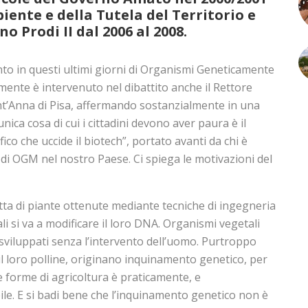
iente e della Tutela del Territorio e
o Prodi II dal 2006 al 2008.
nto in questi ultimi giorni di Organismi Geneticamente
ente è intervenuto nel dibattito anche il Rettore
nt’Anna di Pisa, affermando sostanzialmente in una
unica cosa di cui i cittadini devono aver paura è il
co che uccide il biotech”, portato avanti da chi è
e di OGM nel nostro Paese. Ci spiega le motivazioni del
tta di piante ottenute mediante tecniche di ingegneria
li si va a modificare il loro DNA. Organismi vegetali
sviluppati senza l’intervento dell’uomo. Purtroppo
l loro polline, originano inquinamento genetico, per
re forme di agricoltura è praticamente, e
ile. E si badi bene che l’inquinamento genetico non è