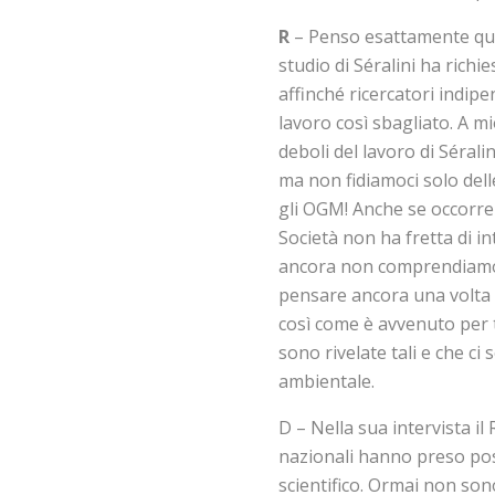
R
– Penso esattamente quel
studio di Séralini ha richi
affinché ricercatori indipe
lavoro così sbagliato. A mi
deboli del lavoro di Séral
ma non fidiamoci solo dell
gli OGM! Anche se occorr
Società non ha fretta di i
ancora non comprendiamo 
pensare ancora una volta di
così come è avvenuto per t
sono rivelate tali e che c
ambientale.
D – Nella sua intervista il
nazionali hanno preso pos
scientifico. Ormai non son