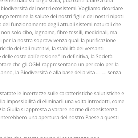
se effettuata su larga scala, può contribuire a una
 biodiversità dei nostri ecosistemi. Vogliamo ricordare
go termine la salute dei nostri figli e dei nostri nipoti
del funzionamento degli attuali sistemi naturali che
on solo cibo, legname, fibre tessili, medicinali, ma
 per la nostra sopravvivenza quali la purificazione
iciclo dei sali nutritivi, la stabilità dei versanti
elle coste dall’erosione.” In definitiva, la Società
a notare che gli OGM rappresentano un pericolo per la
sanno, la Biodiversità è alla base della vita ……… senza
tatate le incertezze sulle caratteristiche salutistiche e
a impossibilità di eliminarli una volta introdotti, come
zia Giulia si appresta a varare norme di coesistenza
enterebbero una apertura del nostro Paese a questi