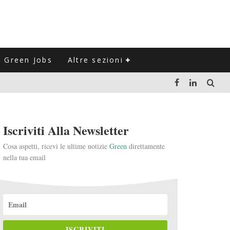
Green Jobs
Altre sezioni
LUZIONE DEL SETTORE NEGLI ULTIMI ANNI
Iscriviti Alla Newsletter
VITARLI)
Cosa aspetti, ricevi le ultime notizie
Green
direttamente
nella tua email
 L'ITALIA
ISCRIVITI