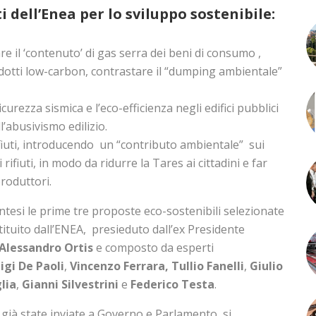
i dell’Enea per lo sviluppo sostenibile:
re il ‘contenuto’ di gas serra dei beni di consumo ,
prodotti low-carbon, contrastare il “dumping ambientale”
sicurezza sismica e l’eco-efficienza negli edifici pubblici
l’abusivismo edilizio.
ifiuti, introducendo un “contributo ambientale” sui
ifiuti, in modo da ridurre la Tares ai cittadini e far
produttori.
tesi le prime tre proposte eco-sostenibili selezionate
tituito dall’ENEA, presieduto dall’ex Presidente
Alessandro Ortis
e composto da esperti
igi De Paoli
,
Vincenzo Ferrara, Tullio Fanelli
,
Giulio
lia
,
Gianni Silvestrini
e
Federico Testa
.
già state inviate a Governo e Parlamento, si