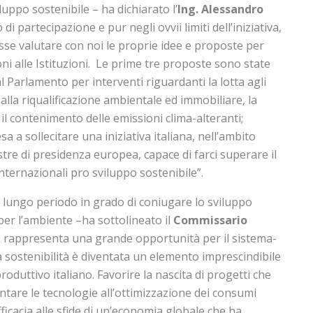
luppo sostenibile – ha dichiarato l’
Ing. Alessandro
di partecipazione e pur negli ovvii limiti dell’iniziativa,
esse valutare con noi le proprie idee e proposte per
ni alle Istituzioni. Le prime tre proposte sono state
l Parlamento per interventi riguardanti la lotta agli
alla riqualificazione ambientale ed immobiliare, la
, il contenimento delle emissioni clima-alteranti;
a a sollecitare una iniziativa italiana, nell’ambito
re di presidenza europea, capace di farci superare il
internazionali pro sviluppo sostenibile”.
di lungo periodo in grado di coniugare lo sviluppo
per l’ambiente –ha sottolineato il
Commissario
-
rappresenta una grande opportunità per il sistema-
 sostenibilità è diventata un elemento imprescindibile
produttivo italiano. Favorire la nascita di progetti che
entare le tecnologie all’ottimizzazione dei consumi
ficacia alle sfide di un’economia globale che ha