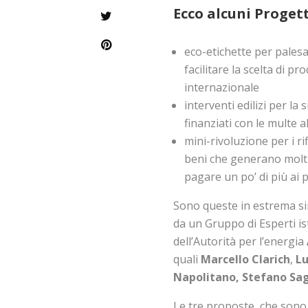
Ecco alcuni Progett
eco-etichette per palesa
facilitare la scelta di 
internazionale
interventi edilizi per la 
finanziati con le multe al
mini-rivoluzione per i r
beni che generano molti r
pagare un po’ di più ai 
Sono queste in estrema sin
da un Gruppo di Esperti is
dell’Autorità per l’energia
quali
Marcello Clarich
,
Lu
Napolitano, Stefano Sag
Le tre proposte, che sono 