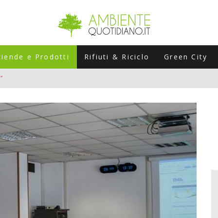
ziende e Prodotti
Rifiuti & Riciclo
Green City
”
ERSARIO: A NAPOLI UN’EDIZIONE SPECIALE PER RACCONTARE L’EVO
LABORATORI STAGIONALI
UNI CHE POSSONO ROVINARTI L’ESTATE (E LA GUIDA PRATICA PER E
TIERA DEL FOTOVOLTAICO "PLUG & PLAY" CHE STA CONQUISTANDO