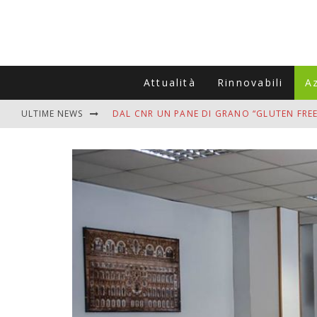
Attualità
Rinnovabili
A
ULTIME NEWS
DAL CNR UN PANE DI GRANO “GLUTEN FREE
VITIGNOITALIA CELEBRA IL 20ESIMO ANNIV
MUTTI ASSUME A OLIVETO CITRA 400 COL
ZANZARE IN VACANZA? I 3 ERRORI PIÙ COM
ADDIO BOLLETTE SALATE? LA NUOVA FRON