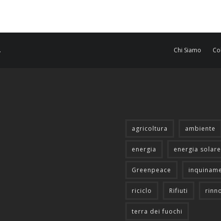
.
Chi Siamo
Co
agricoltura
ambiente
energia
energia solare
Greenpeace
inquinam
riciclo
Rifiuti
rinn
terra dei fuochi