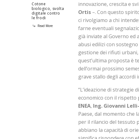
innovazione, crescita e svi
Cotone
biologico, svolta
Ortis
–. Con questo spirito 
digitale contro
le frodi
ci rivolgiamo a chi intend
Read More
farne eventuali segnalazio
già inviate al Governo ed a
abusi edilizi con sostegno 
gestione dei rifiuti urbani
quest’ultima proposta è tes
dell’ormai prossimo semest
grave stallo degli accordi 
“L’ideazione di strategie 
economico con il rispetto 
ENEA
,
Ing. Giovanni Lelli
Paese, dal momento che la
per il rilancio del tessuto 
abbiano la capacità di ori
significa rispondere con ef