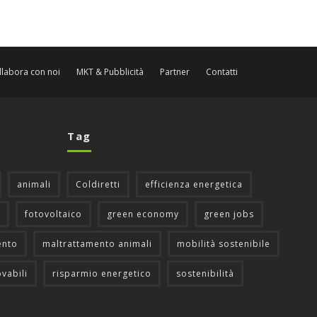
llabora con noi
MKT & Pubblicità
Partner
Contatti
Tag
animali
Coldiretti
efficienza energetica
fotovoltaico
green economy
green jobs
ento
maltrattamento animali
mobilità sostenibile
ovabili
risparmio energetico
sostenibilità