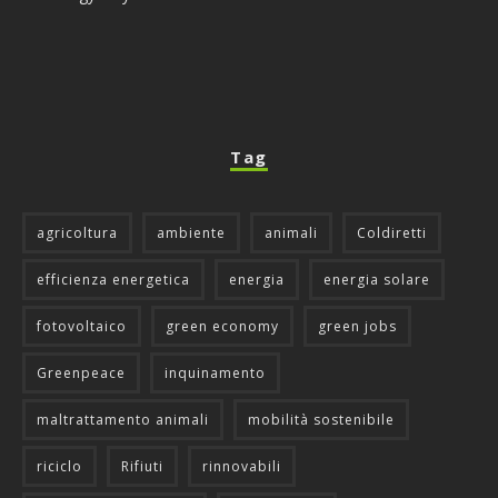
Tag
agricoltura
ambiente
animali
Coldiretti
efficienza energetica
energia
energia solare
fotovoltaico
green economy
green jobs
Greenpeace
inquinamento
maltrattamento animali
mobilità sostenibile
riciclo
Rifiuti
rinnovabili