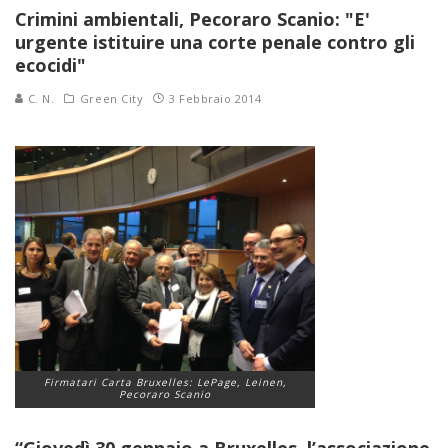
Crimini ambientali, Pecoraro Scanio: "E'
urgente istituire una corte penale contro gli
ecocidi"
C. N.
Green City
3 Febbraio 2014
Firmatari Carta Bruxelles: LePage, Leinen,
Pecoraro Scanio
“Giovedì 30 gennaio a Bruxelles, l’associazione