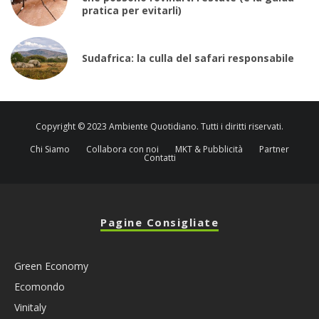
pratica per evitarli)
Sudafrica: la culla del safari responsabile
Copyright © 2023 Ambiente Quotidiano. Tutti i diritti riservati.
Chi Siamo
Collabora con noi
MKT & Pubblicità
Partner
Contatti
Pagine Consigliate
Green Economy
Ecomondo
Vinitaly