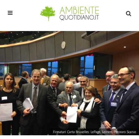
Firmatari Carta Bruxelles: LePage, Leinen, Pecoraro Scanio