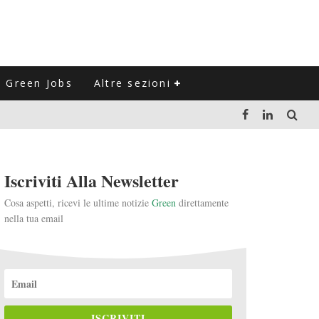
Green Jobs
Altre sezioni
LUZIONE DEL SETTORE NEGLI ULTIMI ANNI
Iscriviti Alla Newsletter
VITARLI)
Cosa aspetti, ricevi le ultime notizie
Green
direttamente
nella tua email
 L'ITALIA
ISCRIVITI