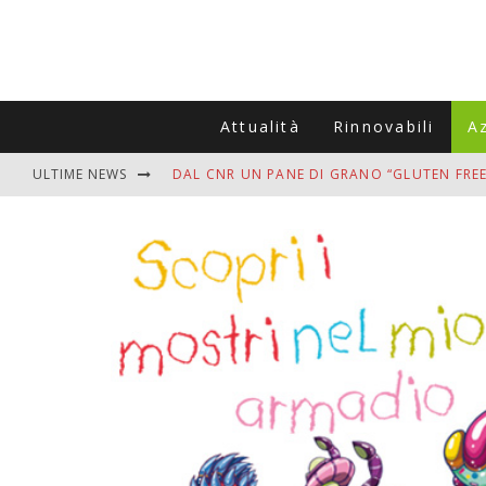
Attualità
Rinnovabili
A
ULTIME NEWS
DAL CNR UN PANE DI GRANO “GLUTEN FREE
VITIGNOITALIA CELEBRA IL 20ESIMO ANNIV
MUTTI ASSUME A OLIVETO CITRA 400 COL
ZANZARE IN VACANZA? I 3 ERRORI PIÙ COM
ADDIO BOLLETTE SALATE? LA NUOVA FRON