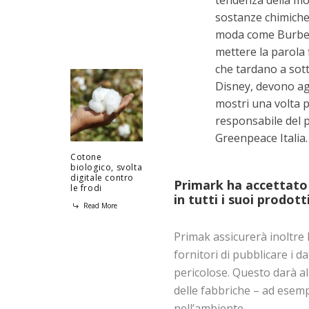
sostanze chimiche 
moda come Burberr
mettere la parola 
che tardano a sot
Disney, devono agi
mostri una volta 
responsabile del 
Greenpeace Italia.
Cotone
biologico, svolta
digitale contro
Primark ha accettato 
le frodi
in tutti i suoi prodott
Read More
Primak assicurerà inoltre l
fornitori di pubblicare i d
pericolose. Questo darà al
delle fabbriche – ad esempi
nell’ambiente.