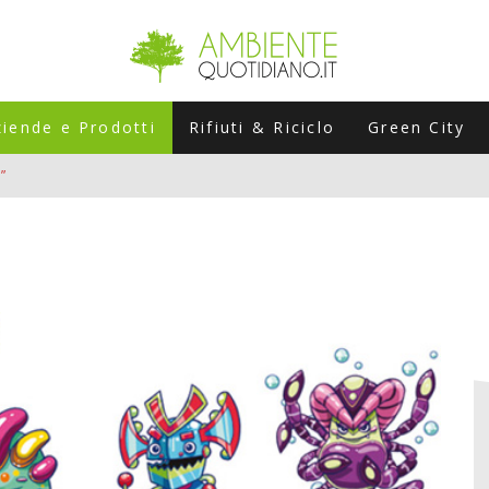
ziende e Prodotti
Rifiuti & Riciclo
Green City
”
ERSARIO: A NAPOLI UN’EDIZIONE SPECIALE PER RACCONTARE L’EVO
LABORATORI STAGIONALI
UNI CHE POSSONO ROVINARTI L’ESTATE (E LA GUIDA PRATICA PER E
TIERA DEL FOTOVOLTAICO "PLUG & PLAY" CHE STA CONQUISTANDO