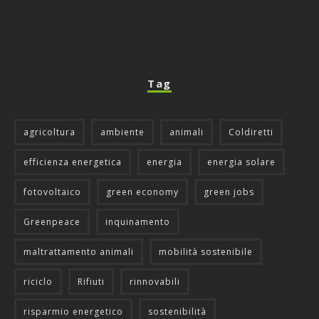
Tag
agricoltura
ambiente
animali
Coldiretti
efficienza energetica
energia
energia solare
fotovoltaico
green economy
green jobs
Greenpeace
inquinamento
maltrattamento animali
mobilità sostenibile
riciclo
Rifiuti
rinnovabili
risparmio energetico
sostenibilità