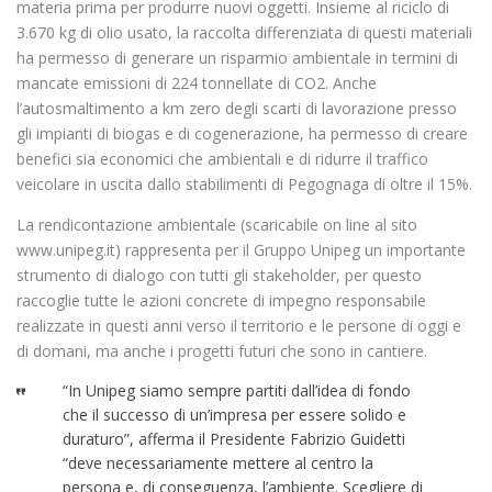
materia prima per produrre nuovi oggetti. Insieme al riciclo di
3.670 kg di olio usato, la raccolta differenziata di questi materiali
ha permesso di generare un risparmio ambientale in termini di
mancate emissioni di 224 tonnellate di CO2. Anche
l’autosmaltimento a km zero degli scarti di lavorazione presso
gli impianti di biogas e di cogenerazione, ha permesso di creare
benefici sia economici che ambientali e di ridurre il traffico
veicolare in uscita dallo stabilimenti di Pegognaga di oltre il 15%.
La rendicontazione ambientale (scaricabile on line al sito
www.unipeg.it) rappresenta per il Gruppo Unipeg un importante
strumento di dialogo con tutti gli stakeholder, per questo
raccoglie tutte le azioni concrete di impegno responsabile
realizzate in questi anni verso il territorio e le persone di oggi e
di domani, ma anche i progetti futuri che sono in cantiere.
“In Unipeg siamo sempre partiti dall’idea di fondo
che il successo di un’impresa per essere solido e
duraturo”, afferma il Presidente Fabrizio Guidetti
“deve necessariamente mettere al centro la
persona e, di conseguenza, l’ambiente. Scegliere di