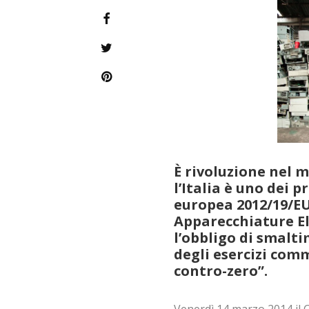
È rivoluzione nel 
l’Italia è uno dei p
europea 2012/19/EU 
Apparecchiature El
l’obbligo di smalt
degli esercizi comm
contro-zero”
.
Venerdì 14 marzo 2014 il C