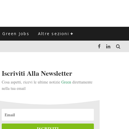
Green Jobs
Altre sezioni
LUZIONE DEL SETTORE NEGLI ULTIMI ANNI
Iscriviti Alla Newsletter
VITARLI)
Cosa aspetti, ricevi le ultime notizie
Green
direttamente
nella tua email
 L'ITALIA
ISCRIVITI