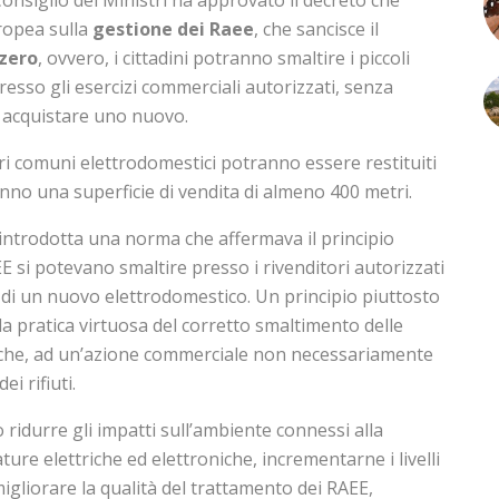
ropea sulla
gestione dei Raee
, che sancisce il
zero
, ovvero, i cittadini potranno smaltire i piccoli
resso gli esercizi commerciali autorizzati, senza
acquistare uno nuovo.
ri comuni elettrodomestici potranno essere restituiti
anno una superficie di vendita di almeno 400 metri.
a introdotta una norma che affermava il principio
AEE si potevano smaltire presso i rivenditori autorizzati
o di un nuovo elettrodomestico. Un principio piuttosto
a pratica virtuosa del corretto smaltimento delle
iche, ad un’azione commerciale non necessariamente
ei rifiuti.
o ridurre gli impatti sull’ambiente connessi alla
ure elettriche ed elettroniche, incrementarne i livelli
migliorare la qualità del trattamento dei RAEE,