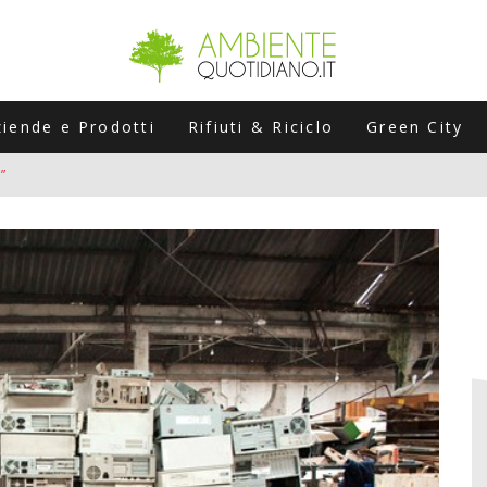
ziende e Prodotti
Rifiuti & Riciclo
Green City
”
ERSARIO: A NAPOLI UN’EDIZIONE SPECIALE PER RACCONTARE L’EVO
LABORATORI STAGIONALI
UNI CHE POSSONO ROVINARTI L’ESTATE (E LA GUIDA PRATICA PER E
TIERA DEL FOTOVOLTAICO "PLUG & PLAY" CHE STA CONQUISTANDO