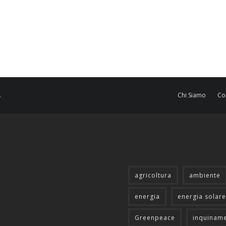
.
Chi Siamo
Co
agricoltura
ambiente
energia
energia solare
Greenpeace
inquinam