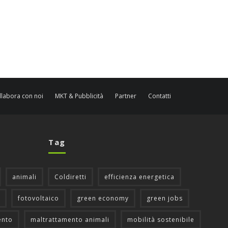
llabora con noi
MKT & Pubblicità
Partner
Contatti
Tag
animali
Coldiretti
efficienza energetica
fotovoltaico
green economy
green jobs
ento
maltrattamento animali
mobilità sostenibile