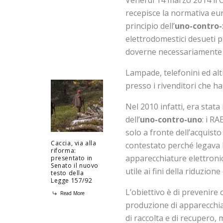
recepisce la normativa eu
principio dell’
uno-contro-
elettrodomestici desueti p
doverne necessariamente 
Lampade, telefonini ed alt
presso i rivenditori che h
Nel 2010 infatti, era stat
dell’
uno-contro-uno
: i R
solo a fronte dell’acquist
Caccia, via alla
contestato perché legava l
riforma:
apparecchiature elettron
presentato in
Senato il nuovo
utile ai fini della riduzione d
testo della
Legge 157/92
L’obiettivo è di prevenire 
Read More
produzione di apparecchiat
di raccolta e di recupero, 