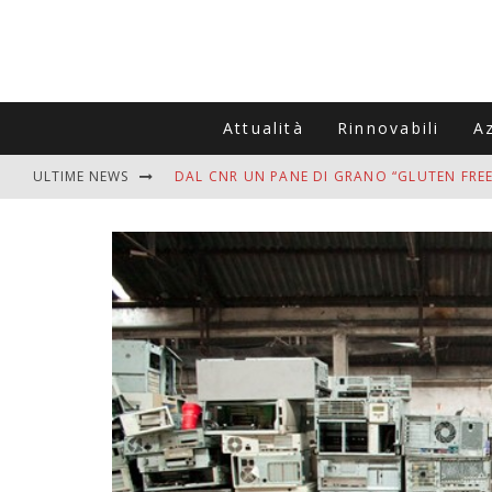
Attualità
Rinnovabili
A
ULTIME NEWS
DAL CNR UN PANE DI GRANO “GLUTEN FREE
VITIGNOITALIA CELEBRA IL 20ESIMO ANNIV
MUTTI ASSUME A OLIVETO CITRA 400 COL
ZANZARE IN VACANZA? I 3 ERRORI PIÙ COM
ADDIO BOLLETTE SALATE? LA NUOVA FRON