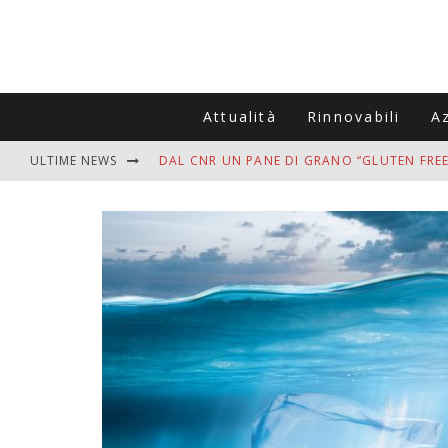
Attualità
Rinnovabili
A
ULTIME NEWS
DAL CNR UN PANE DI GRANO “GLUTEN FREE
VITIGNOITALIA CELEBRA IL 20ESIMO ANNIV
MUTTI ASSUME A OLIVETO CITRA 400 COL
ZANZARE IN VACANZA? I 3 ERRORI PIÙ COM
ADDIO BOLLETTE SALATE? LA NUOVA FRON