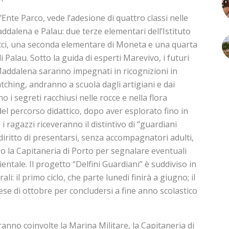
Ente Parco, vede l’adesione di quattro classi nelle
ddalena e Palau: due terze elementari dell’Istituto
cci, una seconda elementare di Moneta e una quarta
i Palau. Sotto la guida di esperti Marevivo, i futuri
 Maddalena saranno impegnati in ricognizioni in
atching, andranno a scuola dagli artigiani e dai
o i segreti racchiusi nelle rocce e nella flora
el percorso didattico, dopo aver esplorato fino in
 i ragazzi riceveranno il distintivo di “guardiani
il diritto di presentarsi, senza accompagnatori adulti,
o la Capitaneria di Porto per segnalare eventuali
ntale. Il progetto “Delfini Guardiani” è suddiviso in
i: il primo ciclo, che parte lunedì finirà a giugno; il
se di ottobre per concludersi a fine anno scolastico
aranno coinvolte la Marina Militare, la Capitaneria di