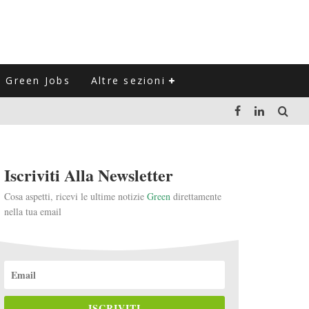
Green Jobs
Altre sezioni
LUZIONE DEL SETTORE NEGLI ULTIMI ANNI
Iscriviti Alla Newsletter
VITARLI)
Cosa aspetti, ricevi le ultime notizie
Green
direttamente
nella tua email
 L'ITALIA
ISCRIVITI