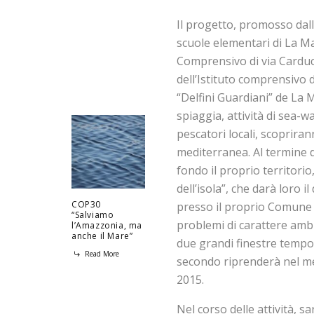
Il progetto, promosso dall’
scuole elementari di La Ma
Comprensivo di via Cardu
dell’Istituto comprensivo d
“Delfini Guardiani” de La
spiaggia, attività di sea-w
pescatori locali, scoprirann
mediterranea. Al termine d
fondo il proprio territorio,
dell’isola”, che darà loro 
COP30
presso il proprio Comune 
“Salviamo
problemi di carattere ambie
l’Amazzonia, ma
anche il Mare”
due grandi finestre temporal
Read More
secondo riprenderà nel me
2015.
Nel corso delle attività, s