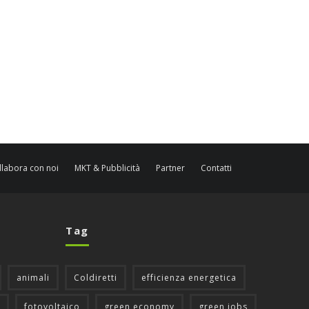
llabora con noi
MKT & Pubblicità
Partner
Contatti
Tag
animali
Coldiretti
efficienza energetica
fotovoltaico
green economy
green jobs