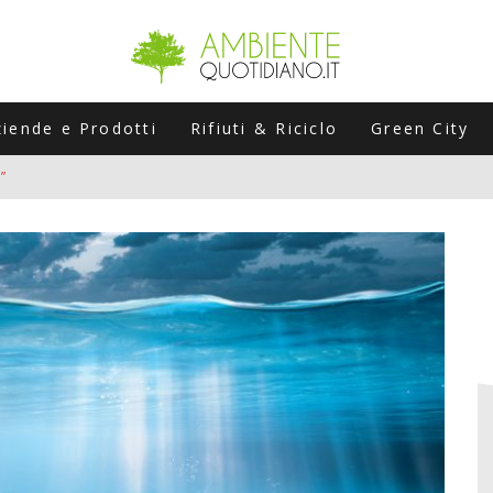
ziende e Prodotti
Rifiuti & Riciclo
Green City
”
ERSARIO: A NAPOLI UN’EDIZIONE SPECIALE PER RACCONTARE L’EVO
LABORATORI STAGIONALI
UNI CHE POSSONO ROVINARTI L’ESTATE (E LA GUIDA PRATICA PER E
TIERA DEL FOTOVOLTAICO "PLUG & PLAY" CHE STA CONQUISTANDO