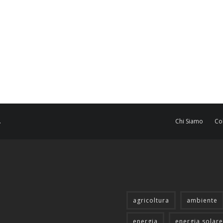
.
Chi Siamo
Co
agricoltura
ambiente
energia
energia solare