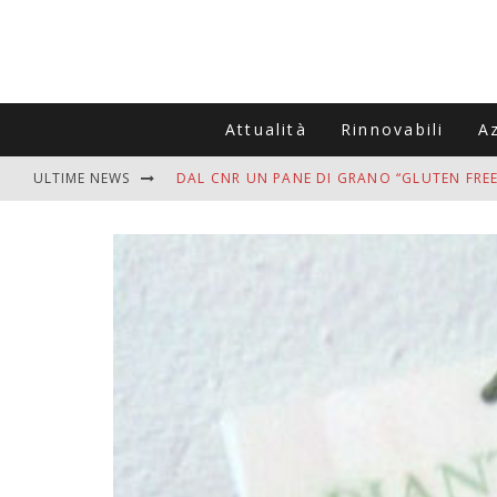
Attualità
Rinnovabili
A
ULTIME NEWS
DAL CNR UN PANE DI GRANO “GLUTEN FREE
VITIGNOITALIA CELEBRA IL 20ESIMO ANNIV
MUTTI ASSUME A OLIVETO CITRA 400 COL
ZANZARE IN VACANZA? I 3 ERRORI PIÙ COM
ADDIO BOLLETTE SALATE? LA NUOVA FRON