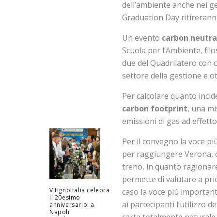
dell’ambiente anche nei ges
Graduation Day ritirerann
Un evento
carbon neutra
Scuola per l’Ambiente, fil
due del Quadrilatero con c
settore della gestione e ott
Per calcolare quanto incid
carbon footprint
, una mi
emissioni di gas ad effett
Per il convegno la voce più
per raggiungere Verona, c
treno, in quanto ragionare
permette di valutare a prio
VitignoItalia celebra
caso la voce più importante
il 20esimo
ai partecipanti l’utilizzo d
anniversario: a
Napoli
carta totalmente naturale r