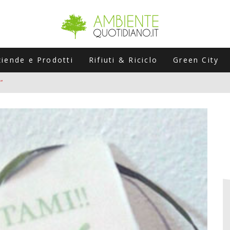
ziende e Prodotti
Rifiuti & Riciclo
Green City
”
ERSARIO: A NAPOLI UN’EDIZIONE SPECIALE PER RACCONTARE L’EVO
LABORATORI STAGIONALI
UNI CHE POSSONO ROVINARTI L’ESTATE (E LA GUIDA PRATICA PER E
TIERA DEL FOTOVOLTAICO "PLUG & PLAY" CHE STA CONQUISTANDO