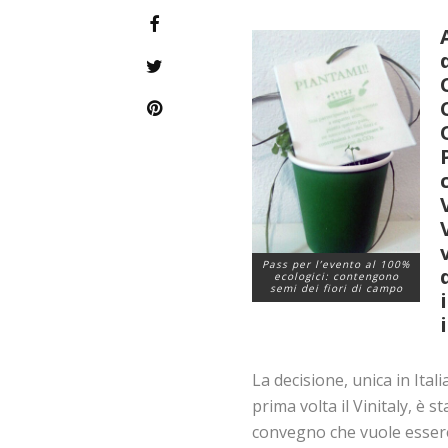
Pass per l’evento al 100%
ecologici: contengono
semi dei fiori di campo
La decisione, unica in Ita
prima volta il Vinitaly, è 
convegno che vuole essere