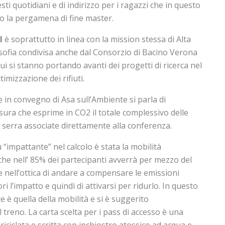
ti quotidiani e di indirizzo per i ragazzi che in questo
o la pergamena di fine master.
l
è soprattutto in linea con la mission stessa di Alta
osofia condivisa anche dal Consorzio di Bacino Verona
ui si stanno portando avanti dei progetti di ricerca nel
imizzazione dei rifiuti.
e in convegno di Asa sull’Ambiente si parla di
sura che esprime in CO2 il totale complessivo delle
o serra associate direttamente alla conferenza.
 “impattante” nel calcolo è stata la mobilità
he nell’ 85% dei partecipanti avverrà per mezzo del
 nell’ottica di andare a compensare le emissioni
ri l’impatto e quindi di attivarsi per ridurlo. In questo
 è quella della mobilità e si è suggerito
el treno. La carta scelta per i pass di accesso è una
iciclata e scritta con inchiostro atossico ad acqua e