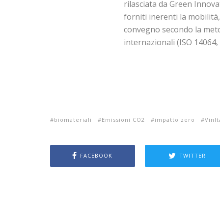
rilasciata da Green Innovat
forniti inerenti la mobilità
convegno secondo la metod
internazionali (ISO 1406
biomateriali
Emissioni CO2
impatto zero
VinIt
FACEBOOK
TWITTER