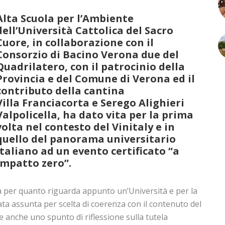
Alta Scuola per l’Ambiente
dell’Università Cattolica del Sacro
Cuore, in collaborazione con il
Consorzio di Bacino Verona due del
Quadrilatero, con il patrocinio della
Provincia e del Comune di Verona ed il
contributo della cantina
Villa Franciacorta e Serego Alighieri
Valpolicella, ha dato vita per la prima
volta nel contesto del Vinitaly e in
quello del panorama universitario
italiano ad un evento certificato “a
impatto zero”.
lia per quanto riguarda appunto un’Università e per la
stata assunta per scelta di coerenza con il contenuto del
 anche uno spunto di riflessione sulla tutela