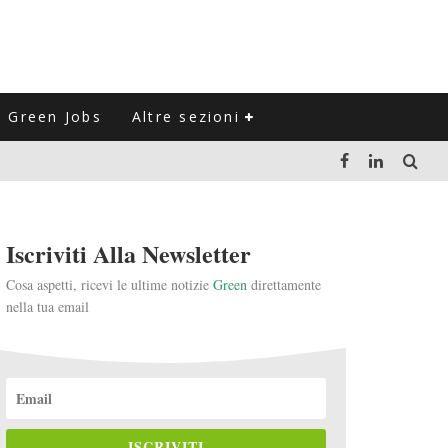
Green Jobs
Altre sezioni
LUZIONE DEL SETTORE NEGLI ULTIMI ANNI
Iscriviti Alla Newsletter
VITARLI)
Cosa aspetti, ricevi le ultime notizie
Green
direttamente
nella tua email
 L'ITALIA
ISCRIVITI