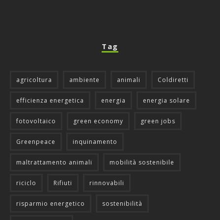
Tag
agricoltura
ambiente
animali
Coldiretti
efficienza energetica
energia
energia solare
fotovoltaico
green economy
green jobs
Greenpeace
inquinamento
maltrattamento animali
mobilità sostenibile
riciclo
Rifiuti
rinnovabili
risparmio energetico
sostenibilità