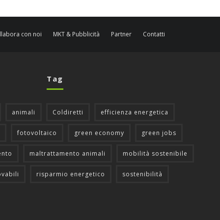
llabora con noi
MKT & Pubblicità
Partner
Contatti
Tag
animali
Coldiretti
efficienza energetica
fotovoltaico
green economy
green jobs
ento
maltrattamento animali
mobilità sostenibile
ovabili
risparmio energetico
sostenibilità