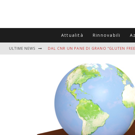
Attualità
Rinnovabili
A
ULTIME NEWS
DAL CNR UN PANE DI GRANO “GLUTEN FREE
VITIGNOITALIA CELEBRA IL 20ESIMO ANNIV
MUTTI ASSUME A OLIVETO CITRA 400 COL
ZANZARE IN VACANZA? I 3 ERRORI PIÙ COM
ADDIO BOLLETTE SALATE? LA NUOVA FRON