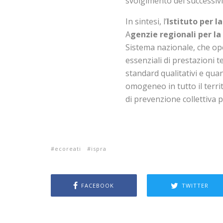
svolgimento dei successivi 
In sintesi, l’
Istituto per l
A
genzie regionali per l
Sistema nazionale, che oper
essenziali di prestazioni 
standard qualitativi e qua
omogeneo in tutto il territ
di prevenzione collettiva pre
ecoreati
ispra
FACEBOOK
TWITTER