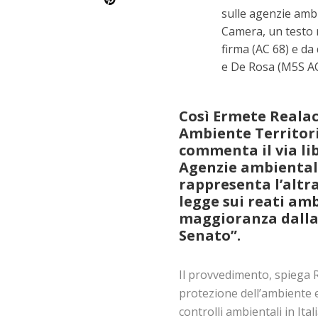
sulle agenzie ambi
Camera, un testo 
firma (AC 68) e da
e De Rosa (M5S AC 1
Così Ermete Realac
Ambiente Territori
commenta il via li
Agenzie ambientali
rappresenta l’altra
legge sui reati am
maggioranza dalla
Senato”.
Il provvedimento, spiega R
protezione dell’ambiente e
controlli ambientali in Ital