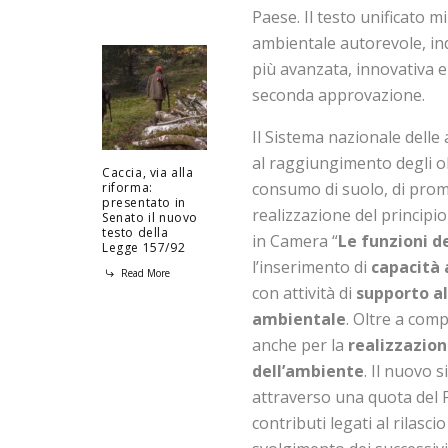
Paese. Il testo unificato m
ambientale autorevole, i
più avanzata, innovativa e
seconda approvazione.
Il Sistema nazionale delle 
al raggiungimento degli obi
Caccia, via alla
consumo di suolo, di promo
riforma:
presentato in
realizzazione del principio
Senato il nuovo
testo della
in Camera “
Le funzioni d
Legge 157/92
l’inserimento di
capacità 
Read More
con attività di
supporto al
ambientale
. Oltre a comp
anche per la
realizzazion
dell’ambiente
. Il nuovo 
attraverso una quota del 
contributi legati al rilasc