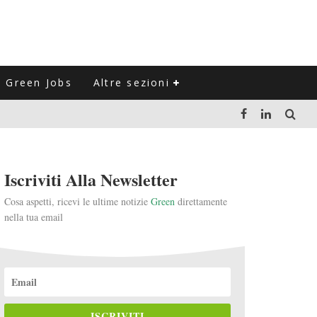
Green Jobs
Altre sezioni
LUZIONE DEL SETTORE NEGLI ULTIMI ANNI
Iscriviti Alla Newsletter
VITARLI)
Cosa aspetti, ricevi le ultime notizie
Green
direttamente
nella tua email
 L'ITALIA
ISCRIVITI