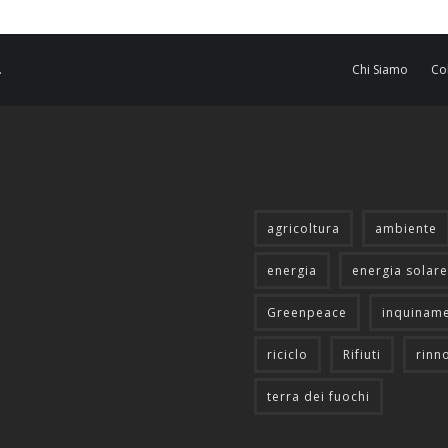
.
Chi Siamo
Co
agricoltura
ambiente
energia
energia solare
Greenpeace
inquinam
riciclo
Rifiuti
rinn
terra dei fuochi