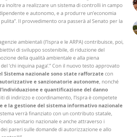
ira inoltre a realizzare un sistema di controlli in campo
ndipendente e autonomo, e a produrre un’economia
 pulita”. Il provvedimento ora passerà al Senato per la
agenzie ambientali (l’Ispra e le ARPA) contribuisce, poi,
ettivi di sviluppo sostenibile, di riduzione del
zione della qualità ambientale e alla piena
 del ‘chi inquina paga’.” Con il nuovo testo approvato
el Sistema nazionale sono state rafforzate
con
autorizzative e sanzionatorie autonome
, nonché
l’individuazione e quantificazione del danno
iti di indirizzo e coordinamento, l’Ispra è competete
e e la gestione del sistema informativo nazionale
sistema verrà finanziato con un contributo statale,
Fondo sanitario nazionale e anche attraverso i
io dei pareri sulle domande di autorizzazione e allo