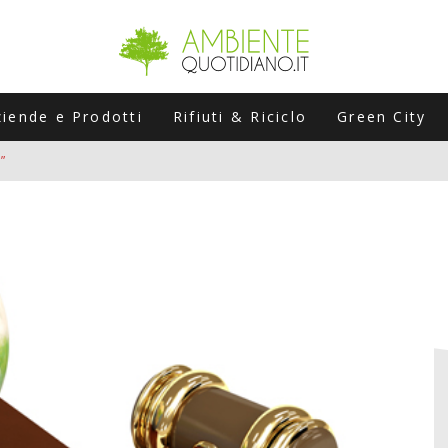
ziende e Prodotti
Rifiuti & Riciclo
Green City
”
ERSARIO: A NAPOLI UN’EDIZIONE SPECIALE PER RACCONTARE L’EVO
LABORATORI STAGIONALI
UNI CHE POSSONO ROVINARTI L’ESTATE (E LA GUIDA PRATICA PER E
TIERA DEL FOTOVOLTAICO "PLUG & PLAY" CHE STA CONQUISTANDO