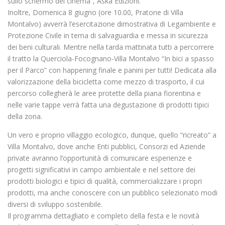
sullo schermo del cinema”, Aska Edizioni.
Inoltre, Domenica 8 giugno (ore 10.00, Pratone di Villa
Montalvo) avverrà l’esercitazione dimostrativa di Legambiente e
Protezione Civile in tema di salvaguardia e messa in sicurezza
dei beni culturali. Mentre nella tarda mattinata tutti a percorrere
il tratto la Querciola-Focognano-Villa Montalvo “In bici a spasso
per il Parco” con happening finale e panini per tutti! Dedicata alla
valorizzazione della bicicletta come mezzo di trasporto, il cui
percorso collegherà le aree protette della piana fiorentina e
nelle varie tappe verrà fatta una degustazione di prodotti tipici
della zona.
Un vero e proprio villaggio ecologico, dunque, quello “ricreato” a
Villa Montalvo, dove anche Enti pubblici, Consorzi ed Aziende
private avranno l’opportunità di comunicare esperienze e
progetti significativi in campo ambientale e nel settore dei
prodotti biologici e tipici di qualità, commercializzare i propri
prodotti, ma anche conoscere con un pubblico selezionato modi
diversi di sviluppo sostenibile.
Il programma dettagliato e completo della festa e le novità