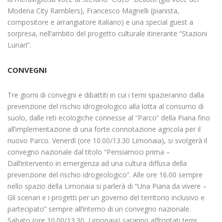
Modena City Ramblers), Francesco Magnelli (pianista,
compositore e arrangiatore italiano) e una special guest a
sorpresa, nell’ambito del progetto culturale itinerante “Stazioni
Lunari”.
CONVEGNI
Tre giorni di convegni e dibattiti in cui i temi spazieranno dalla
prevenzione del rischio idrogeologico alla lotta al consumo di
suolo, dalle reti ecologiche connesse al “Parco” della Piana fino
all’implementazione di una forte connotazione agricola per il
nuovo Parco. Venerdì (ore 10.00/13.30 Limonaia), si svolgerà il
convegno nazionale dal titolo “Pensiamoci prima –
Dall’intervento in emergenza ad una cultura diffusa della
prevenzione del rischio idrogeologico”. Alle ore 16.00 sempre
nello spazio della Limonaia si parlerà di “Una Piana da vivere –
Gli scenari e i progetti per un governo del territorio inclusivo e
partecipato” sempre all’interno di un convegno nazionale.
Sabato (ore 10.00/13.30, Limonaia) saranno affrontati temi