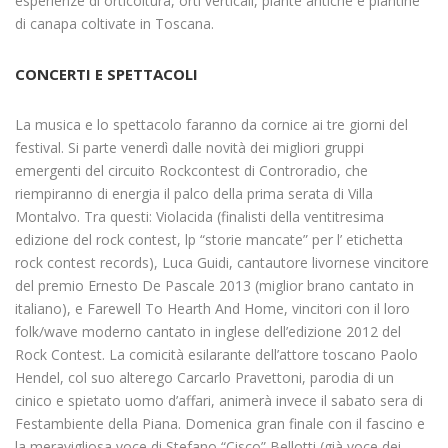
esperienze di orticoltura, orti verticali, piante antiche e piantine
di canapa coltivate in Toscana.
CONCERTI E SPETTACOLI
La musica e lo spettacolo faranno da cornice ai tre giorni del
festival. Si parte venerdì dalle novità dei migliori gruppi
emergenti del circuito Rockcontest di Controradio, che
riempiranno di energia il palco della prima serata di Villa
Montalvo. Tra questi: Violacida (finalisti della ventitresima
edizione del rock contest, lp “storie mancate” per l’ etichetta
rock contest records), Luca Guidi, cantautore livornese vincitore
del premio Ernesto De Pascale 2013 (miglior brano cantato in
italiano), e Farewell To Hearth And Home, vincitori con il loro
folk/wave moderno cantato in inglese dell’edizione 2012 del
Rock Contest. La comicità esilarante dell’attore toscano Paolo
Hendel, col suo alterego Carcarlo Pravettoni, parodia di un
cinico e spietato uomo d’affari, animerà invece il sabato sera di
Festambiente della Piana. Domenica gran finale con il fascino e
la meravigliosa voce di Stefano “Cisco” Bellotti (già voce dei