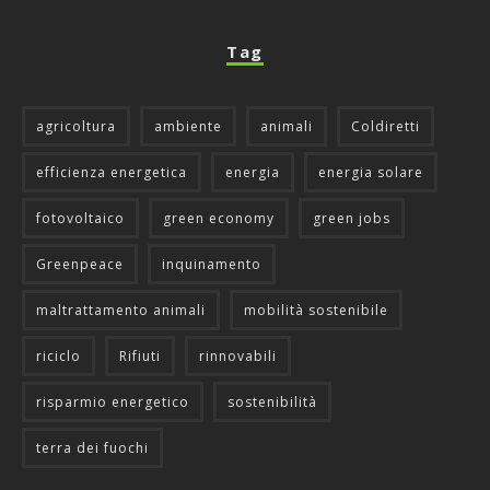
Tag
agricoltura
ambiente
animali
Coldiretti
efficienza energetica
energia
energia solare
fotovoltaico
green economy
green jobs
Greenpeace
inquinamento
maltrattamento animali
mobilità sostenibile
riciclo
Rifiuti
rinnovabili
risparmio energetico
sostenibilità
terra dei fuochi