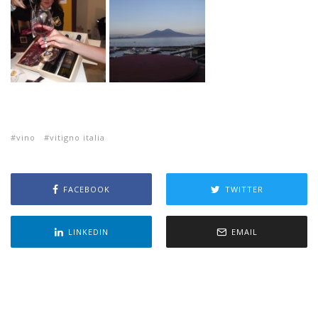
vino
vitigno italia
FACEBOOK
TWITTER
LINKEDIN
EMAIL