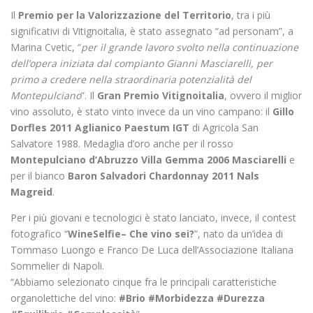
Il
Premio per la Valorizzazione del Territorio
, tra i più
significativi di Vitignoitalia, è stato assegnato “ad personam”, a
Marina Cvetic, “
per il grande lavoro svolto nella continuazione
dell’opera iniziata dal compianto Gianni Masciarelli, per
primo a credere nella straordinaria potenzialità del
Montepulciano
”. Il
Gran Premio Vitignoitalia
, ovvero il miglior
vino assoluto, è stato vinto invece da un vino campano: il
Gillo
Dorfles 2011 Aglianico Paestum IGT
di Agricola San
Salvatore 1988. Medaglia d’oro anche per il rosso
Montepulciano d’Abruzzo Villa Gemma 2006 Masciarelli
e
per il bianco
Baron Salvadori Chardonnay 2011 Nals
Magreid
.
Per i più giovani e tecnologici è stato lanciato, invece, il contest
fotografico “
WineSelfie– Che vino sei?
”, nato da un’idea di
Tommaso Luongo e Franco De Luca dell’Associazione Italiana
Sommelier di Napoli.
“Abbiamo selezionato cinque fra le principali caratteristiche
organolettiche del vino:
#Brio #Morbidezza #Durezza