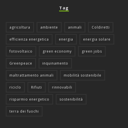
Tag
agricoltura
ambiente
animali
Coldiretti
efficienza energetica
energia
energia solare
fotovoltaico
green economy
green jobs
Greenpeace
inquinamento
maltrattamento animali
mobilità sostenibile
riciclo
Rifiuti
rinnovabili
risparmio energetico
sostenibilità
terra dei fuochi