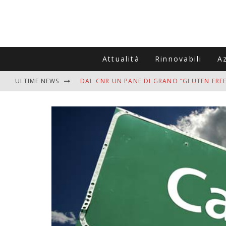
Attualità
Rinnovabili
A
ULTIME NEWS
DAL CNR UN PANE DI GRANO “GLUTEN FREE
VITIGNOITALIA CELEBRA IL 20ESIMO ANNIV
MUTTI ASSUME A OLIVETO CITRA 400 COL
ZANZARE IN VACANZA? I 3 ERRORI PIÙ COM
ADDIO BOLLETTE SALATE? LA NUOVA FRON