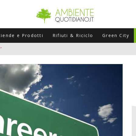
ziende e Prodotti
Rifiuti & Riciclo
Green City
”
ERSARIO: A NAPOLI UN’EDIZIONE SPECIALE PER RACCONTARE L’EVO
LABORATORI STAGIONALI
UNI CHE POSSONO ROVINARTI L’ESTATE (E LA GUIDA PRATICA PER E
TIERA DEL FOTOVOLTAICO "PLUG & PLAY" CHE STA CONQUISTANDO