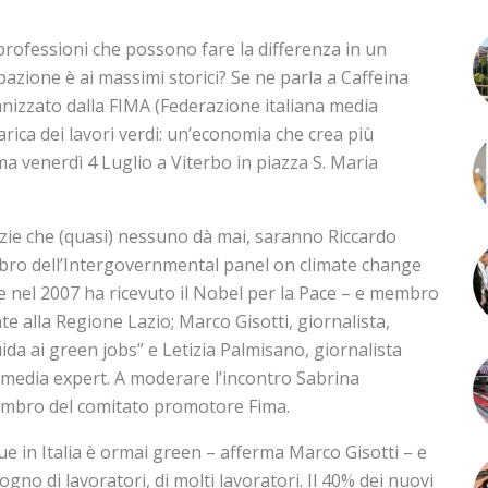
rofessioni che possono fare la differenza in un
azione è ai massimi storici? Se ne parla a Caffeina
ganizzato dalla FIMA (Federazione italiana media
carica dei lavori verdi: un’economia che crea più
 venerdì 4 Luglio a Viterbo in piazza S. Maria
izie che (quasi) nessuno dà mai, saranno Riccardo
mbro dell’Intergovernmental panel on climate change
e nel 2007 ha ricevuto il Nobel per la Pace – e membro
 alla Regione Lazio; Marco Gisotti, giornalista,
ida ai green jobs” e Letizia Palmisano, giornalista
 media expert. A moderare l’incontro Sabrina
embro del comitato promotore Fima.
ue in Italia è ormai green – afferma Marco Gisotti – e
no di lavoratori, di molti lavoratori. Il 40% dei nuovi