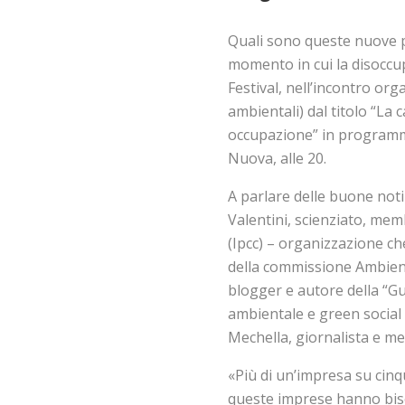
Quali sono queste nuove p
momento in cui la disoccup
Festival, nell’incontro or
ambientali) dal titolo “La 
occupazione” in programma
Nuova, alle 20.
A parlare delle buone not
Valentini, scienziato, me
(Ipcc) – organizzazione ch
della commissione Ambiente
blogger e autore della “Gu
ambientale e green social
Mechella, giornalista e m
«Più di un’impresa su cinq
queste imprese hanno bisog