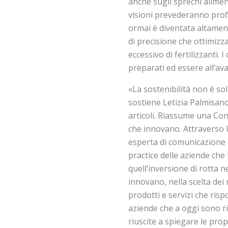
anche sugli sprechi alime
visioni prevederanno profes
ormai è diventata altament
di precisione che ottimizza
eccessivo di fertilizzanti
preparati ed essere all’av
«La sostenibilità non è so
sostiene Letizia Palmisano
articoli. Riassume una Co
che innovano. Attraverso le
esperta di comunicazione d
practice delle aziende che
quell’inversione di rotta 
innovano, nella scelta dei 
prodotti e servizi che ri
aziende che a oggi sono ri
riuscite a spiegare le prop