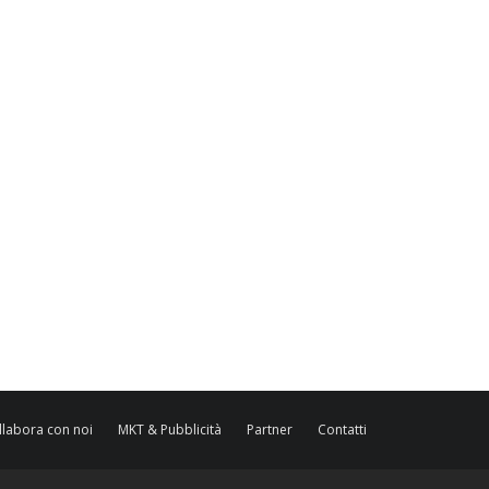
llabora con noi
MKT & Pubblicità
Partner
Contatti