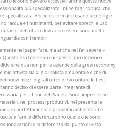
ntari che sono davvero eccessivi: anche queste nuove
sionalità più specializzate. Infine l’agricoltura, che
e specializzata. Anche qui ormai si usano tecnologie
no l’acqua e i nutrimenti, per evitare sprechi e uso
. I contadini del futuro dovranno essere sono molto
anguardia con i tempi».
lamente nel saper fare, ma anche nel far sapere –
. Questa è la frase con cui spesso apro lezioni o
nditio sine qua non per le aziende della green economy
 mie attività sia di giornalista ambientale e che di
ei nuovi mezzi digitali cerco di raccontare le best
 hanno deciso di essere parte integrante di
necessaria per il bene del Pianeta. Sono imprese che
materiali, nei processi produttivi, nel presentare
spondono perfettamente a problemi ambientali. Le
uscite a fare la differenza sono quelle che sono
rie innovazioni e la differenza dal punto di vista