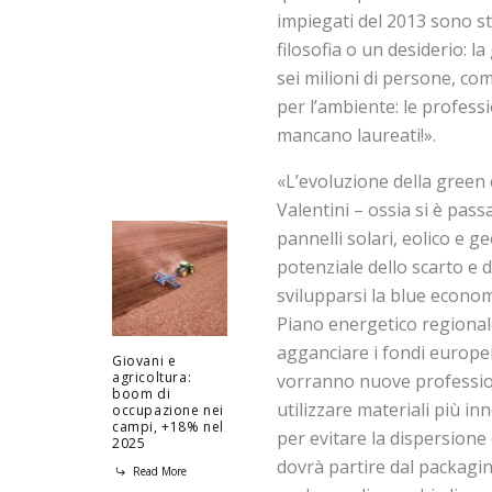
impiegati del 2013 sono s
filosofia o un desiderio: l
sei milioni di persone, com
per l’ambiente: le professi
mancano laureati!».
«L’evoluzione della green
Valentini – ossia si è pa
pannelli solari, eolico e ge
potenziale dello scarto e d
svilupparsi la blue economy:
Piano energetico regional
agganciare i fondi europei
Giovani e
agricoltura:
vorranno nuove profession
boom di
utilizzare materiali più in
occupazione nei
campi, +18% nel
per evitare la dispersione 
2025
dovrà partire dal packaging
Read More