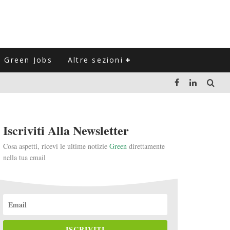
Green Jobs
Altre sezioni
LUZIONE DEL SETTORE NEGLI ULTIMI ANNI
Iscriviti Alla Newsletter
VITARLI)
Cosa aspetti, ricevi le ultime notizie
Green
direttamente
nella tua email
 L'ITALIA
ISCRIVITI