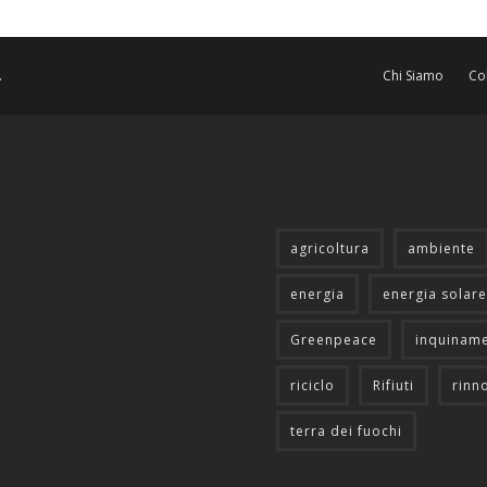
.
Chi Siamo
Co
agricoltura
ambiente
energia
energia solare
Greenpeace
inquinam
riciclo
Rifiuti
rinn
terra dei fuochi