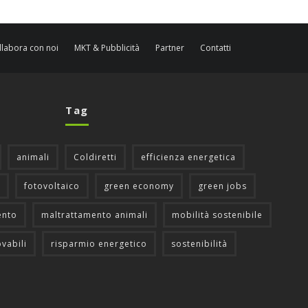
llabora con noi
MKT & Pubblicità
Partner
Contatti
Tag
animali
Coldiretti
efficienza energetica
fotovoltaico
green economy
green jobs
ento
maltrattamento animali
mobilità sostenibile
ovabili
risparmio energetico
sostenibilità