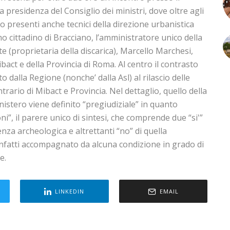
 presidenza del Consiglio dei ministri, dove oltre agli
no presenti anche tecnici della direzione urbanistica
mo cittadino di Bracciano, l’amministratore unico della
e (proprietaria della discarica), Marcello Marchesi,
ibact e della Provincia di Roma. Al centro il contrasto
to dalla Regione (nonche’ dalla Asl) al rilascio delle
trario di Mibact e Provincia. Nel dettaglio, quello della
nistero viene definito “pregiudiziale” in quanto
i”, il parere unico di sintesi, che comprende due “si'”
nza archeologica e altrettanti “no” di quella
infatti accompagnato da alcuna condizione in grado di
e.
LINKEDIN
EMAIL