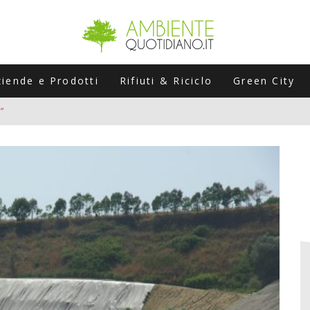
ziende e Prodotti
Rifiuti & Riciclo
Green City
”
ERSARIO: A NAPOLI UN’EDIZIONE SPECIALE PER RACCONTARE L’EVO
LABORATORI STAGIONALI
UNI CHE POSSONO ROVINARTI L’ESTATE (E LA GUIDA PRATICA PER E
TIERA DEL FOTOVOLTAICO "PLUG & PLAY" CHE STA CONQUISTANDO