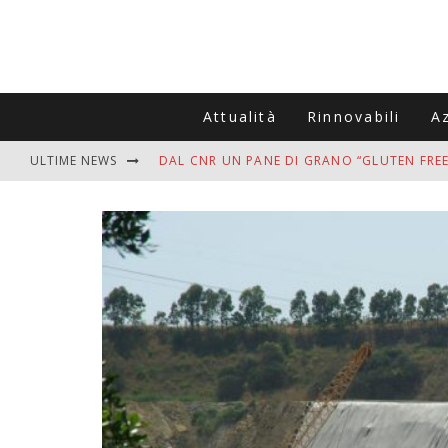
Attualità
Rinnovabili
A
ULTIME NEWS
DAL CNR UN PANE DI GRANO “GLUTEN FREE
VITIGNOITALIA CELEBRA IL 20ESIMO ANNIV
MUTTI ASSUME A OLIVETO CITRA 400 COL
ZANZARE IN VACANZA? I 3 ERRORI PIÙ COM
ADDIO BOLLETTE SALATE? LA NUOVA FRON