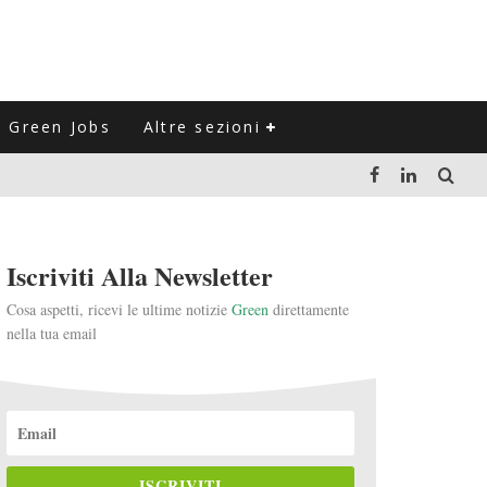
Green Jobs
Altre sezioni
LUZIONE DEL SETTORE NEGLI ULTIMI ANNI
Iscriviti Alla Newsletter
VITARLI)
Cosa aspetti, ricevi le ultime notizie
Green
direttamente
nella tua email
 L'ITALIA
ISCRIVITI