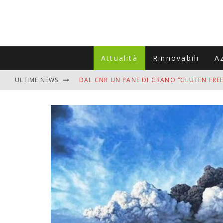
Attualità
Rinnovabili
A
ULTIME NEWS
DAL CNR UN PANE DI GRANO “GLUTEN FREE
VITIGNOITALIA CELEBRA IL 20ESIMO ANNIV
MUTTI ASSUME A OLIVETO CITRA 400 COL
ZANZARE IN VACANZA? I 3 ERRORI PIÙ COM
ADDIO BOLLETTE SALATE? LA NUOVA FRON