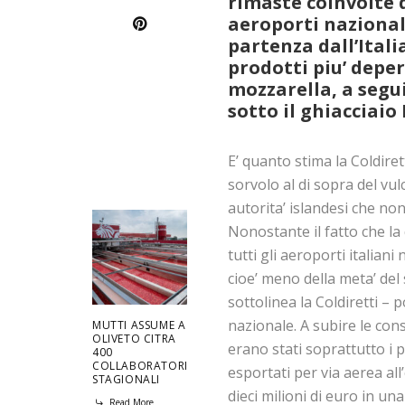
rimaste coinvolte d
aeroporti nazionali
partenza dall’Itali
prodotti piu’ deperi
mozzarella, a segui
sotto il ghiacciaio 
E’ quanto stima la Coldirett
sorvolo al di sopra del vul
autorita’ islandesi che non
Nonostante il fatto che la
tutti gli aeroporti italiani
cioe’ meno della meta’ del 
sottolinea la Coldiretti –
nazionale. A subire le co
MUTTI ASSUME A
OLIVETO CITRA
erano stati soprattutto i 
400
COLLABORATORI
esportati per via aerea all
STAGIONALI
dieci milioni di euro in un
Read More