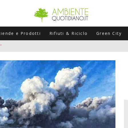
ziende e Prodotti
Rifiuti & Riciclo
Green City
”
ERSARIO: A NAPOLI UN’EDIZIONE SPECIALE PER RACCONTARE L’EVO
LABORATORI STAGIONALI
UNI CHE POSSONO ROVINARTI L’ESTATE (E LA GUIDA PRATICA PER E
TIERA DEL FOTOVOLTAICO "PLUG & PLAY" CHE STA CONQUISTANDO