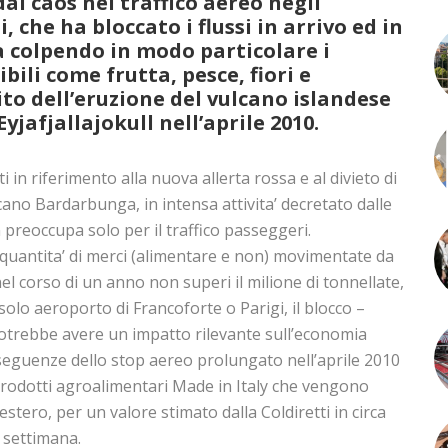
al caos nel traffico aereo negli
, che ha bloccato i flussi in arrivo ed in
a colpendo in modo particolare i
bili come frutta, pesce, fiori e
to dell’eruzione del vulcano islandese
Eyjafjallajokull nell’aprile 2010.
i in riferimento alla nuova allerta rossa e al divieto di
cano Bardarbunga, in intensa attivita’ decretato dalle
 preoccupa solo per il traffico passeggeri.
 quantita’ di merci (alimentare e non) movimentate da
 nel corso di un anno non superi il milione di tonnellate,
solo aeroporto di Francoforte o Parigi, il blocco –
 potrebbe avere un impatto rilevante sull’economia
nseguenze dello stop aereo prolungato nell’aprile 2010
prodotti agroalimentari Made in Italy che vengono
’estero, per un valore stimato dalla Coldiretti in circa
a settimana.