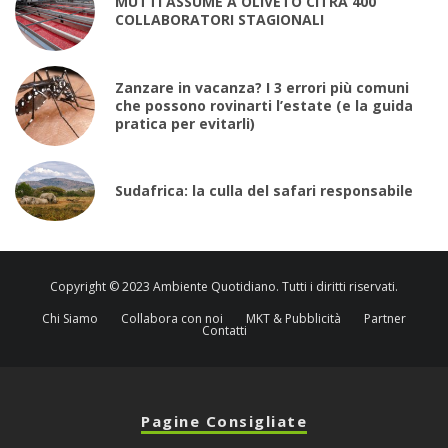
MUTTI ASSUME A OLIVETO CITRA 400
COLLABORATORI STAGIONALI
Zanzare in vacanza? I 3 errori più comuni
che possono rovinarti l’estate (e la guida
pratica per evitarli)
Sudafrica: la culla del safari responsabile
Copyright © 2023 Ambiente Quotidiano. Tutti i diritti riservati.
Chi Siamo
Collabora con noi
MKT & Pubblicità
Partner
Contatti
Pagine Consigliate