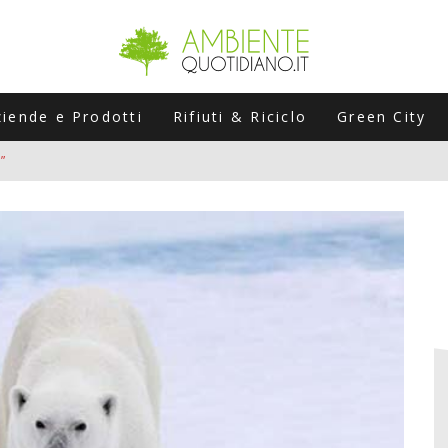
ziende e Prodotti
Rifiuti & Riciclo
Green City
”
ERSARIO: A NAPOLI UN’EDIZIONE SPECIALE PER RACCONTARE L’EVO
LABORATORI STAGIONALI
UNI CHE POSSONO ROVINARTI L’ESTATE (E LA GUIDA PRATICA PER E
TIERA DEL FOTOVOLTAICO "PLUG & PLAY" CHE STA CONQUISTANDO