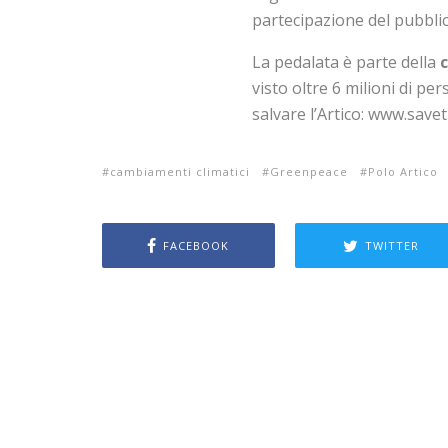
partecipazione del pubblico
La pedalata è parte della
visto oltre 6 milioni di pe
salvare l’Artico: www.save
cambiamenti climatici
Greenpeace
Polo Artico
FACEBOOK
TWITTER