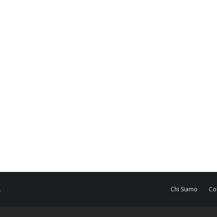
.
Chi Siamo
Co