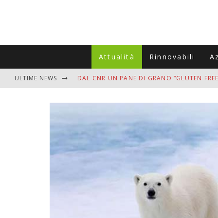
Attualità
Rinnovabili
A
ULTIME NEWS
DAL CNR UN PANE DI GRANO “GLUTEN FREE
VITIGNOITALIA CELEBRA IL 20ESIMO ANNIV
MUTTI ASSUME A OLIVETO CITRA 400 COL
ZANZARE IN VACANZA? I 3 ERRORI PIÙ COM
ADDIO BOLLETTE SALATE? LA NUOVA FRON