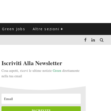
Green Jobs
Altre sezioni
LUZIONE DEL SETTORE NEGLI ULTIMI ANNI
Iscriviti Alla Newsletter
VITARLI)
Cosa aspetti, ricevi le ultime notizie
Green
direttamente
nella tua email
 L'ITALIA
ISCRIVITI