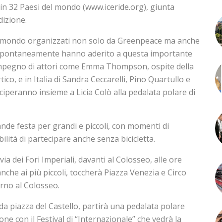
 32 Paesi del mondo (www.iceride.org), giunta
dizione.
 il mondo organizzati non solo da Greenpeace ma anche
e spontaneamente hanno aderito a questa importante
impegno di attori come Emma Thompson, ospite della
ico, e in Italia di Sandra Ceccarelli, Pino Quartullo e
iperanno insieme a Licia Colò alla pedalata polare di
nde festa per grandi e piccoli, con momenti di
ilità di partecipare anche senza bicicletta.
 dei Fori Imperiali, davanti al Colosseo, alle ore
anche ai più piccoli, toccherà Piazza Venezia e Circo
rno al Colosseo.
 da piazza del Castello, partirà una pedalata polare
ne con il Festival di “Internazionale” che vedrà la