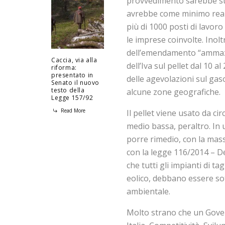
provvedimento sarebbe sta
avrebbe come minimo realiz
più di 1000 posti di lavoro
le imprese coinvolte. Inolt
dell’emendamento “ammazza
Caccia, via alla
dell’Iva sul pellet dal 10 
riforma:
presentato in
delle agevolazioni sul gaso
Senato il nuovo
testo della
alcune zone geografiche.
Legge 157/92
Read More
Il pellet viene usato da cir
medio bassa, peraltro. In
porre rimedio, con la mass
con la legge 116/2014 – D
che tutti gli impianti di ta
eolico, debbano essere sot
ambientale.
Molto strano che un Gover