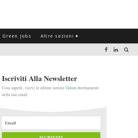
Green Jobs
Altre sezioni
LUZIONE DEL SETTORE NEGLI ULTIMI ANNI
Iscriviti Alla Newsletter
VITARLI)
Cosa aspetti, ricevi le ultime notizie
Green
direttamente
nella tua email
 L'ITALIA
ISCRIVITI