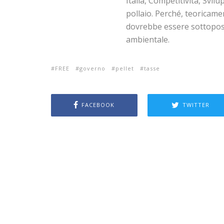
Italia, Competitività, Svil
pollaio. Perché, teoricame
dovrebbe essere sottopost
ambientale.
FREE
governo
pellet
tasse
FACEBOOK
TWITTER