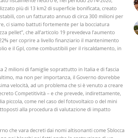
to fiscalmente neutro e, nel periodo 2014-2020,
zato più di 13 km2 di superficie bonificata, creato
 stabili, con un fatturato annuo di circa 300 milioni per
re, ci siamo battuti fortemente per la bocciatura
 pellet”, che all’articolo 19 prevedeva l’aumento
al 22% per coprire a livello finanziario il mantenimento
lio e il Gpl, come combustibili per il riscaldamento, in
ca 2 milioni di famiglie soprattutto in Italia e di fascia
 ultimo, ma non per importanza, il Governo dovrebbe
ima velocità, ad un problema che si è venuto a creare
ecreto Competitività – e che prevede, indirettamente,
glia piccola, come nel caso del fotovoltaico o del mini
toposti alla procedura di valutazione di impatto
no che vara decreti dai nomi altisonanti come Sblocca