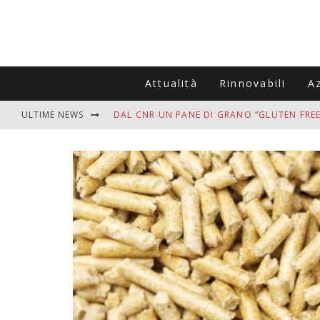
Attualità
Rinnovabili
A
ULTIME NEWS
DAL CNR UN PANE DI GRANO “GLUTEN FREE
VITIGNOITALIA CELEBRA IL 20ESIMO ANNIV
MUTTI ASSUME A OLIVETO CITRA 400 COL
ZANZARE IN VACANZA? I 3 ERRORI PIÙ COM
ADDIO BOLLETTE SALATE? LA NUOVA FRON