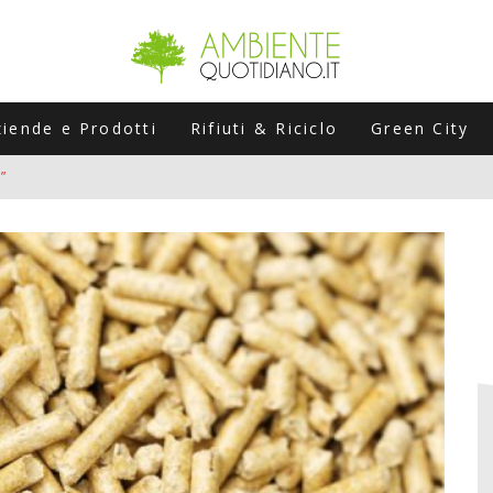
ziende e Prodotti
Rifiuti & Riciclo
Green City
”
ERSARIO: A NAPOLI UN’EDIZIONE SPECIALE PER RACCONTARE L’EVO
LABORATORI STAGIONALI
UNI CHE POSSONO ROVINARTI L’ESTATE (E LA GUIDA PRATICA PER E
TIERA DEL FOTOVOLTAICO "PLUG & PLAY" CHE STA CONQUISTANDO