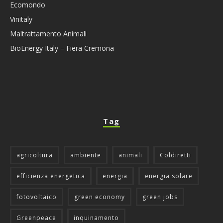
Ecomondo
Vinitaly
Maltrattamento Animali
BioEnergy Italy – Fiera Cremona
Tag
agricoltura
ambiente
animali
Coldiretti
efficienza energetica
energia
energia solare
fotovoltaico
green economy
green jobs
Greenpeace
inquinamento