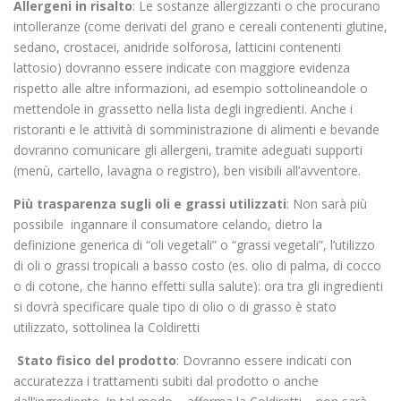
Allergeni in risalto
: Le sostanze allergizzanti o che procurano
intolleranze (come derivati del grano e cereali contenenti glutine,
sedano, crostacei, anidride solforosa, latticini contenenti
lattosio) dovranno essere indicate con maggiore evidenza
rispetto alle altre informazioni, ad esempio sottolineandole o
mettendole in grassetto nella lista degli ingredienti. Anche i
ristoranti e le attività di somministrazione di alimenti e bevande
dovranno comunicare gli allergeni, tramite adeguati supporti
(menù, cartello, lavagna o registro), ben visibili all’avventore.
Più trasparenza sugli oli e grassi utilizzati
: Non sarà più
possibile ingannare il consumatore celando, dietro la
definizione generica di “oli vegetali” o “grassi vegetali”, l’utilizzo
di oli o grassi tropicali a basso costo (es. olio di palma, di cocco
o di cotone, che hanno effetti sulla salute): ora tra gli ingredienti
si dovrà specificare quale tipo di olio o di grasso è stato
utilizzato, sottolinea la Coldiretti
Stato fisico del prodotto
: Dovranno essere indicati con
accuratezza i trattamenti subiti dal prodotto o anche