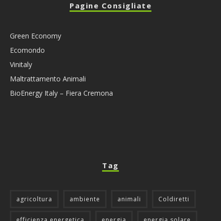
Pagine Consigliate
Green Economy
Ecomondo
Vinitaly
Maltrattamento Animali
BioEnergy Italy – Fiera Cremona
Tag
agricoltura
ambiente
animali
Coldiretti
efficienza energetica
energia
energia solare