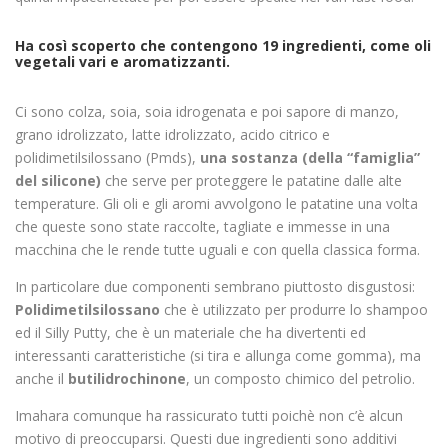
Ha così scoperto che contengono 19 ingredienti, come oli
vegetali vari e aromatizzanti.
Ci sono colza, soia, soia idrogenata e poi sapore di manzo,
grano idrolizzato, latte idrolizzato, acido citrico e
polidimetilsilossano (Pmds),
una sostanza (della “famiglia”
del silicone)
che serve per proteggere le patatine dalle alte
temperature. Gli oli e gli aromi avvolgono le patatine una volta
che queste sono state raccolte, tagliate e immesse in una
macchina che le rende tutte uguali e con quella classica forma.
In particolare due componenti sembrano piuttosto disgustosi:
Polidimetilsilossano
che è utilizzato per produrre lo shampoo
ed il Silly Putty, che è un materiale che ha divertenti ed
interessanti caratteristiche (si tira e allunga come gomma), ma
anche il
butilidrochinone
, un composto chimico del petrolio.
Imahara comunque ha rassicurato tutti poichè non c’è alcun
motivo di preoccuparsi. Questi due ingredienti sono additivi