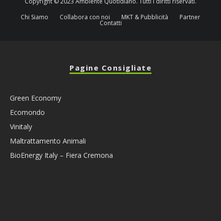
Copyright © 2023 Ambiente Quotidiano. Tutti i diritti riservati.
Chi Siamo
Collabora con noi
MKT & Pubblicità
Partner
Contatti
Pagine Consigliate
Green Economy
Ecomondo
Vinitaly
Maltrattamento Animali
BioEnergy Italy – Fiera Cremona