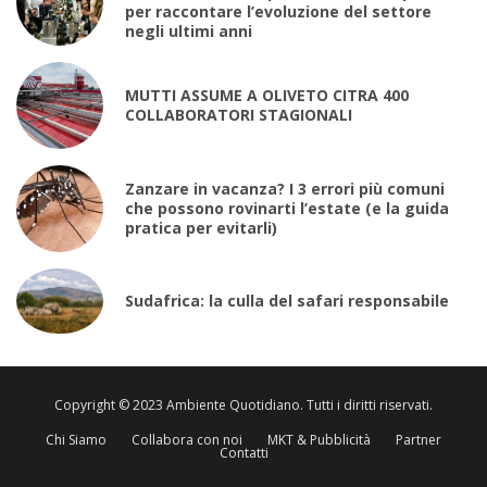
per raccontare l’evoluzione del settore
negli ultimi anni
MUTTI ASSUME A OLIVETO CITRA 400
COLLABORATORI STAGIONALI
Zanzare in vacanza? I 3 errori più comuni
che possono rovinarti l’estate (e la guida
pratica per evitarli)
Sudafrica: la culla del safari responsabile
Copyright © 2023 Ambiente Quotidiano. Tutti i diritti riservati.
Chi Siamo
Collabora con noi
MKT & Pubblicità
Partner
Contatti