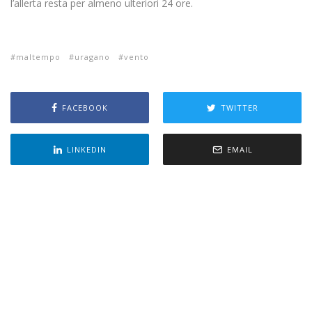
l’allerta resta per almeno ulteriori 24 ore.
maltempo
uragano
vento
FACEBOOK
TWITTER
LINKEDIN
EMAIL