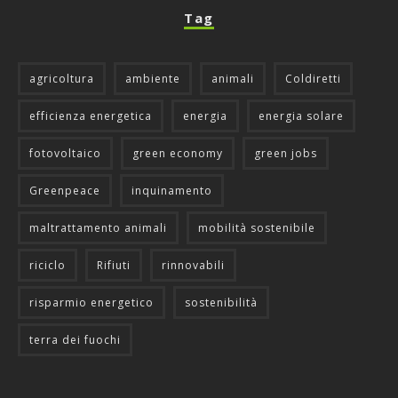
Tag
agricoltura
ambiente
animali
Coldiretti
efficienza energetica
energia
energia solare
fotovoltaico
green economy
green jobs
Greenpeace
inquinamento
maltrattamento animali
mobilità sostenibile
riciclo
Rifiuti
rinnovabili
risparmio energetico
sostenibilità
terra dei fuochi