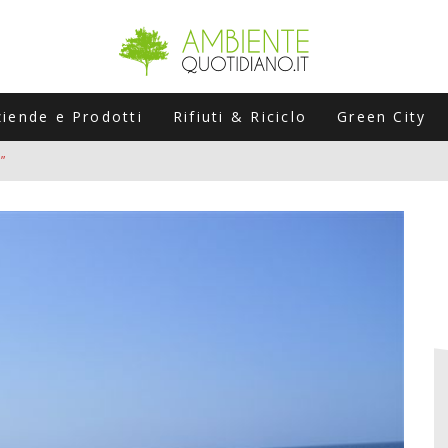
ziende e Prodotti
Rifiuti & Riciclo
Green City
”
ERSARIO: A NAPOLI UN’EDIZIONE SPECIALE PER RACCONTARE L’EVO
LABORATORI STAGIONALI
UNI CHE POSSONO ROVINARTI L’ESTATE (E LA GUIDA PRATICA PER E
TIERA DEL FOTOVOLTAICO "PLUG & PLAY" CHE STA CONQUISTANDO