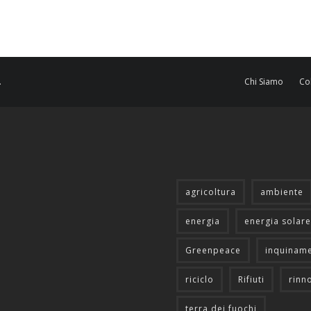
.
Chi Siamo
Co
agricoltura
ambiente
energia
energia solare
Greenpeace
inquinam
riciclo
Rifiuti
rinn
terra dei fuochi