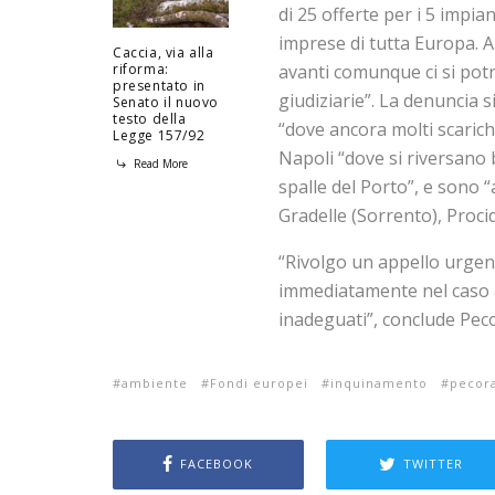
di 25 offerte per i 5 impi
imprese di tutta Europa. A
Caccia, via alla
avanti comunque ci si potr
riforma:
presentato in
giudiziarie”. La denuncia 
Senato il nuovo
testo della
“dove ancora molti scarichi
Legge 157/92
Napoli “dove si riversano 
Read More
spalle del Porto”, e sono 
Gradelle (Sorrento), Procid
“Rivolgo un appello urgent
immediatamente nel caso an
inadeguati”, conclude Pec
ambiente
Fondi europei
inquinamento
pecora
FACEBOOK
TWITTER