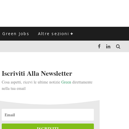
Green Jobs
Altre sezioni
LUZIONE DEL SETTORE NEGLI ULTIMI ANNI
Iscriviti Alla Newsletter
VITARLI)
Cosa aspetti, ricevi le ultime notizie
Green
direttamente
nella tua email
 L'ITALIA
ISCRIVITI