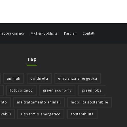
llabora con noi
MKT & Pubblicità
Partner
Contatti
Tag
animali
Coldiretti
efficienza energetica
fotovoltaico
green economy
green jobs
ento
maltrattamento animali
mobilità sostenibile
ovabili
risparmio energetico
sostenibilità