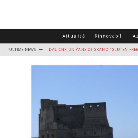
Attualità
Rinnovabili
A
ULTIME NEWS
DAL CNR UN PANE DI GRANO “GLUTEN FREE
VITIGNOITALIA CELEBRA IL 20ESIMO ANNIV
MUTTI ASSUME A OLIVETO CITRA 400 COL
ZANZARE IN VACANZA? I 3 ERRORI PIÙ COM
ADDIO BOLLETTE SALATE? LA NUOVA FRON