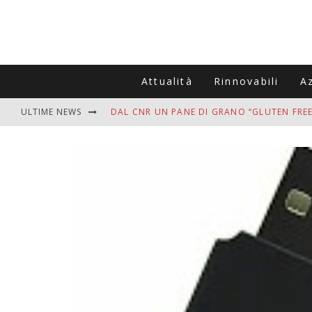
Attualità
Rinnovabili
A
ULTIME NEWS
DAL CNR UN PANE DI GRANO “GLUTEN FREE
VITIGNOITALIA CELEBRA IL 20ESIMO ANNIV
MUTTI ASSUME A OLIVETO CITRA 400 COL
ZANZARE IN VACANZA? I 3 ERRORI PIÙ COM
ADDIO BOLLETTE SALATE? LA NUOVA FRON