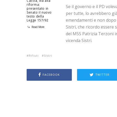
Caccia, via alla
riforma:
Se il governo e il PD vol
presentato in
Senato il nuovo
per tutte, lo avrebbero gi
testo della
emendamenti e non dopo il
Legge 157/92
Sistri, che ricordo essere
Read More
del M5S Patrizia Terzoni
vicenda Sistri.
Rifiuti
Sistri
FACEBOOK
TWITTER