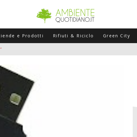
ziende e Prodotti
Rifiuti & Riciclo
Green City
”
ERSARIO: A NAPOLI UN’EDIZIONE SPECIALE PER RACCONTARE L’EVO
LABORATORI STAGIONALI
UNI CHE POSSONO ROVINARTI L’ESTATE (E LA GUIDA PRATICA PER E
TIERA DEL FOTOVOLTAICO "PLUG & PLAY" CHE STA CONQUISTANDO