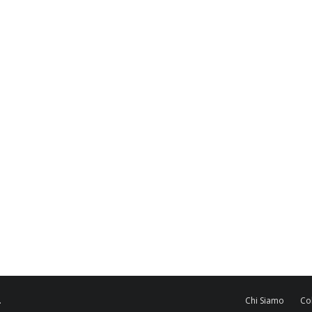
.
Chi Siamo
Co