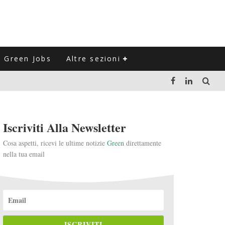
Green Jobs
Altre sezioni
LUZIONE DEL SETTORE NEGLI ULTIMI ANNI
Iscriviti Alla Newsletter
VITARLI)
Cosa aspetti, ricevi le ultime notizie
Green
direttamente
nella tua email
 L'ITALIA
ISCRIVITI