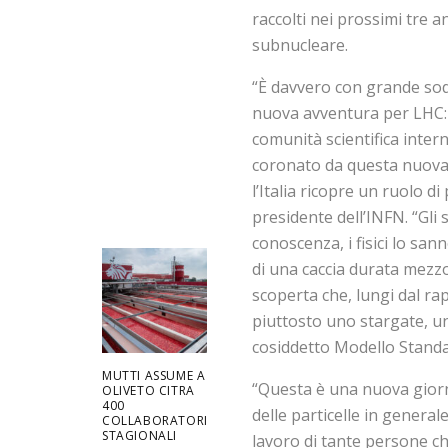
raccolti nei prossimi tre an
subnucleare.
“È davvero con grande so
nuova avventura per LHC: 
comunità scientifica inter
coronato da questa nuova c
l’Italia ricopre un ruolo 
presidente dell’INFN. “Gli s
conoscenza, i fisici lo sa
di una caccia durata mezz
scoperta che, lungi dal ra
piuttosto uno stargate, un
cosiddetto Modello Standa
MUTTI ASSUME A
“Questa è una nuova giorna
OLIVETO CITRA
400
delle particelle in genera
COLLABORATORI
STAGIONALI
lavoro di tante persone ch