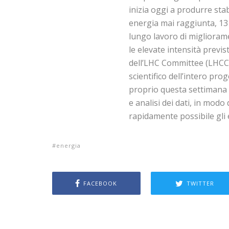
inizia oggi a produrre sta
energia mai raggiunta, 13
lungo lavoro di miglioram
le elevate intensità prev
dell’LHC Committee (LHCC),
scientifico dell’intero pro
proprio questa settimana p
e analisi dei dati, in modo
rapidamente possibile gli e
energia
FACEBOOK
TWITTER