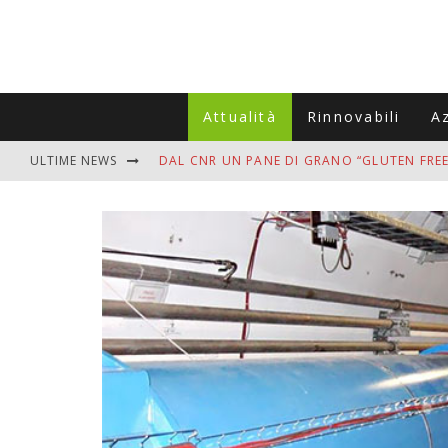
Attualità
Rinnovabili
A
ULTIME NEWS
DAL CNR UN PANE DI GRANO “GLUTEN FREE
VITIGNOITALIA CELEBRA IL 20ESIMO ANNIV
MUTTI ASSUME A OLIVETO CITRA 400 COL
ZANZARE IN VACANZA? I 3 ERRORI PIÙ COM
ADDIO BOLLETTE SALATE? LA NUOVA FRON