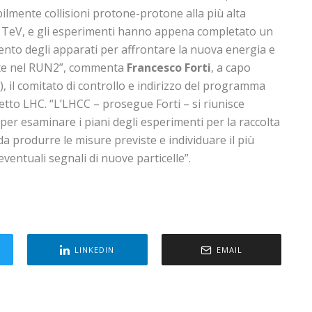
bilmente collisioni protone-protone alla più alta
 TeV, e gli esperimenti hanno appena completato un
ento degli apparati per affrontare la nuova energia e
iste nel RUN2”, commenta
Francesco Forti
, a capo
 il comitato di controllo e indirizzo del programma
getto LHC. “L’LHCC – prosegue Forti – si riunisce
er esaminare i piani degli esperimenti per la raccolta
 da produrre le misure previste e individuare il più
ventuali segnali di nuove particelle”.
LINKEDIN
EMAIL