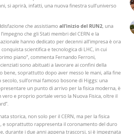
ni, si aprirà, infatti, una nuova finestra sull’universo
ddisfazione che assistiamo
all’inizio del RUN2
, una
l’impegno che gli Stati membri del CERN e la
nazionale hanno dedicato per decenni all’impresa è ora
onquista scientifica e tecnologica di LHC, in cui
di primo piano”, commenta Fernando Ferroni,
cienziati sono abituati a lavorare ai confini della
nno bene, soprattutto dopo aver messo le mani, alla fine
o secolo, sull’ormai famoso bosone di Higgs: una
ppresentare un punto di arrivo per la fisica moderna, è
 vero e proprio portale verso la Nuova Fisica, oltre il
rd”.
ta storica, non solo per il CERN, ma per la fisica
le, e soprattutto rappresenta il coronamento del duro
e, durante i due anni appena trascorsi, si è impegnata