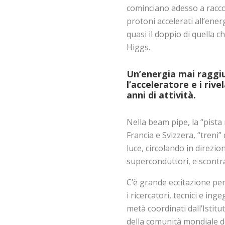
cominciano adesso a raccogl
protoni accelerati all’ener
quasi il doppio di quella c
Higgs.
Un’energia mai raggiu
l’acceleratore e i riv
anni di attività.
Nella beam pipe, la “pista
Francia e Svizzera, “treni” 
luce, circolando in direzi
superconduttori, e scontr
C’è grande eccitazione per
i ricercatori, tecnici e ing
metà coordinati dall’Istitu
della comunità mondiale del