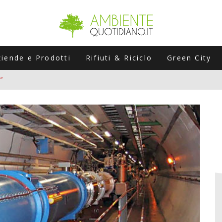
ziende e Prodotti
Rifiuti & Riciclo
Green City
”
ERSARIO: A NAPOLI UN’EDIZIONE SPECIALE PER RACCONTARE L’EVO
LABORATORI STAGIONALI
UNI CHE POSSONO ROVINARTI L’ESTATE (E LA GUIDA PRATICA PER E
TIERA DEL FOTOVOLTAICO "PLUG & PLAY" CHE STA CONQUISTANDO