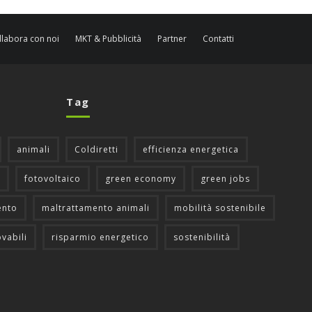
llabora con noi
MKT & Pubblicità
Partner
Contatti
Tag
animali
Coldiretti
efficienza energetica
fotovoltaico
green economy
green jobs
ento
maltrattamento animali
mobilità sostenibile
ovabili
risparmio energetico
sostenibilità