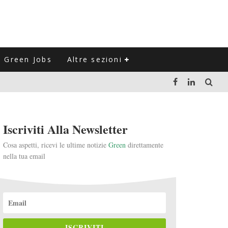
Green Jobs
Altre sezioni
LUZIONE DEL SETTORE NEGLI ULTIMI ANNI
Iscriviti Alla Newsletter
VITARLI)
Cosa aspetti, ricevi le ultime notizie
Green
direttamente
nella tua email
 L'ITALIA
ISCRIVITI