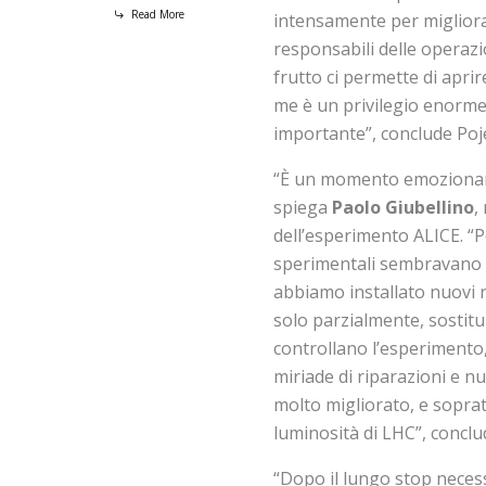
Read More
intensamente per migliora
responsabili delle operazi
frutto ci permette di apri
me è un privilegio enorme
importante”, conclude Poj
“È un momento emozionante
spiega
Paolo Giubellino
,
dell’esperimento ALICE. “Pe
sperimentali sembravano al
abbiamo installato nuovi ri
solo parzialmente, sostitu
controllano l’esperimento,
miriade di riparazioni e n
molto migliorato, e soprat
luminosità di LHC”, conclu
“Dopo il lungo stop neces