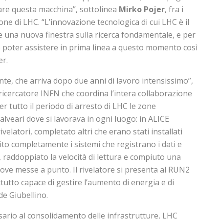
re questa macchina”, sottolinea
Mirko Pojer
, fra i
one di LHC. “L’innovazione tecnologica di cui LHC è il
re una nuova finestra sulla ricerca fondamentale, e per
 poter assistere in prima linea a questo momento così
er.
, che arriva dopo due anni di lavoro intensissimo”,
 ricercatore INFN che coordina l’intera collaborazione
r tutto il periodo di arresto di LHC le zone
veari dove si lavorava in ogni luogo: in ALICE
velatori, completato altri che erano stati installati
ito completamente i sistemi che registrano i dati e
 raddoppiato la velocità di lettura e compiuto una
uove messe a punto. Il rivelatore si presenta al RUN2
tutto capace di gestire l’aumento di energia e di
de Giubellino.
sario al consolidamento delle infrastrutture, LHC