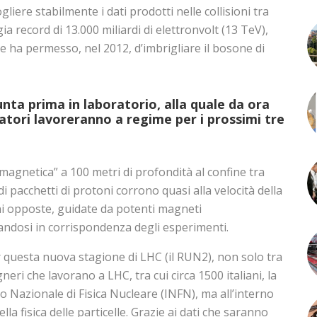
iere stabilmente i dati prodotti nelle collisioni tra
gia record di 13.000 miliardi di elettronvolt (13 TeV),
he ha permesso, nel 2012, d’imbrigliare il bosone di
nta prima in laboratorio, alla quale da ora
elatori lavoreranno a regime per i prossimi tre
 magnetica” a 100 metri di profondità al confine tra
di pacchetti di protoni corrono quasi alla velocità della
oni opposte, guidate da potenti magneti
andosi in corrispondenza degli esperimenti.
 questa nuova stagione di LHC (il RUN2), non solo tra
egneri che lavorano a LHC, tra cui circa 1500 italiani, la
to Nazionale di Fisica Nucleare (INFN), ma all’interno
la fisica delle particelle. Grazie ai dati che saranno