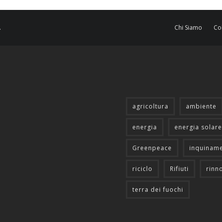
.
Chi Siamo
Co
agricoltura
ambiente
energia
energia solare
Greenpeace
inquinam
riciclo
Rifiuti
rinn
terra dei fuochi