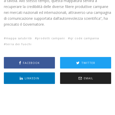
a tavola. Allo stesso tempo, questa mappatura servirà a
recuperare la credibilità delle diverse filiere produttive campane
nei mercati nazionali ed internazionali, attraverso una campagna
di comunicazione supportata dall’autorevolezza scientifica”, ha
precisato il Governatore.
mappa salubrità
prodotti campani
qr code campania
terra dei fuochi
FACEBOOK
TWITTER
LINKEDIN
EMAIL