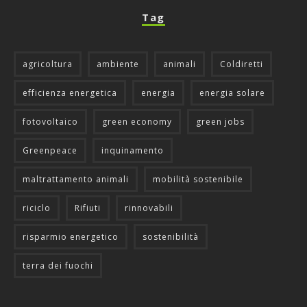
Tag
agricoltura
ambiente
animali
Coldiretti
efficienza energetica
energia
energia solare
fotovoltaico
green economy
green jobs
Greenpeace
inquinamento
maltrattamento animali
mobilità sostenibile
riciclo
Rifiuti
rinnovabili
risparmio energetico
sostenibilità
terra dei fuochi