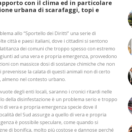
pporto con il clima ed in particolare
asione urbana di scarafaggi, topi e
blema allo “Sportello dei Diritti” una serie di
e città e paesi italiani, dove i cittadini si sentono
a latitanza dei comuni che troppo spesso con estremo
è giunti ad una vera e propria emergenza, provvedono
azioni con massicce dosi di sostanze chimiche che non
 prevenisse la calata di questi animali non di certo
i, almeno nel contesto urbano.
uote degli enti locali, saranno i cronici ritardi nelle
ello della disinfestazione è un problema serio e troppo
ni di vera e propria emergenza specie dove il
calità del Sud assurge a quello di vera e propria
ergenza è possibile speculare, come quando si
ne di bonifica, molto più costose e dannose perché