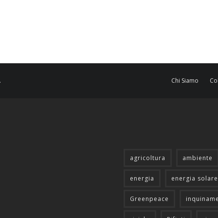
.
Chi Siamo
Co
agricoltura
ambiente
energia
energia solare
Greenpeace
inquinam