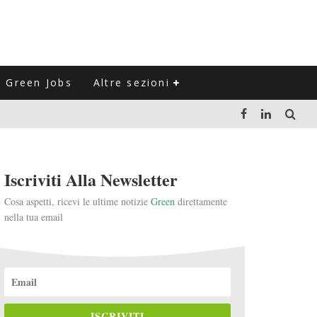
Green Jobs
Altre sezioni
LUZIONE DEL SETTORE NEGLI ULTIMI ANNI
Iscriviti Alla Newsletter
VITARLI)
Cosa aspetti, ricevi le ultime notizie
Green
direttamente
nella tua email
 L'ITALIA
ISCRIVITI