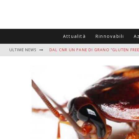
Attualità
Rinnovabili
A
ULTIME NEWS
DAL CNR UN PANE DI GRANO “GLUTEN FREE
VITIGNOITALIA CELEBRA IL 20ESIMO ANNIV
MUTTI ASSUME A OLIVETO CITRA 400 COL
ZANZARE IN VACANZA? I 3 ERRORI PIÙ COM
ADDIO BOLLETTE SALATE? LA NUOVA FRON