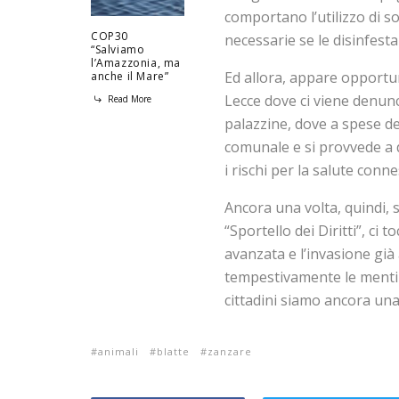
comportano l’utilizzo di s
COP30
necessarie se le disinfest
“Salviamo
l’Amazzonia, ma
Ed allora, appare opportu
anche il Mare”
Lecce dove ci viene denunc
Read More
palazzine, dove a spese deg
comunale e si provvede a d
i rischi per la salute con
Ancora una volta, quindi, 
“Sportello dei Diritti”, ci
avanzata e l’invasione già
tempestivamente le menti 
cittadini siamo ancora una 
animali
blatte
zanzare