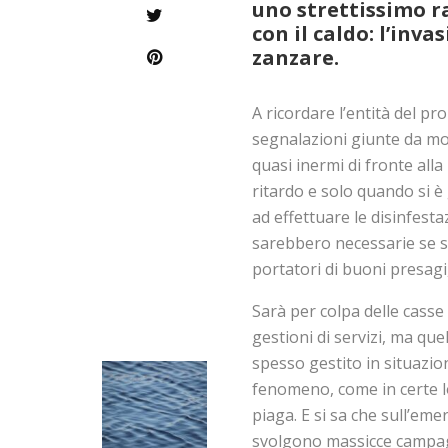
uno strettissimo ra
con il caldo: l’inv
zanzare.
A ricordare l’entità del pro
segnalazioni giunte da molt
quasi inermi di fronte all
ritardo e solo quando si 
ad effettuare le disinfest
sarebbero necessarie se si
portatori di buoni presag
Sarà per colpa delle casse v
gestioni di servizi, ma qu
spesso gestito in situazio
fenomeno, come in certe lo
piaga. E si sa che sull’em
svolgono massicce campag