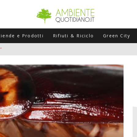
ziende e Prodotti
Rifiuti & Riciclo
Green City
”
ERSARIO: A NAPOLI UN’EDIZIONE SPECIALE PER RACCONTARE L’EVO
LABORATORI STAGIONALI
UNI CHE POSSONO ROVINARTI L’ESTATE (E LA GUIDA PRATICA PER E
TIERA DEL FOTOVOLTAICO "PLUG & PLAY" CHE STA CONQUISTANDO