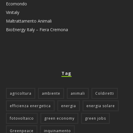
Ecomondo
Vinitaly
Maltrattamento Animali
BioEnergy Italy – Fiera Cremona
Tag
agricoltura
ambiente
animali
Coldiretti
efficienza energetica
energia
energia solare
fotovoltaico
green economy
green jobs
Greenpeace
inquinamento