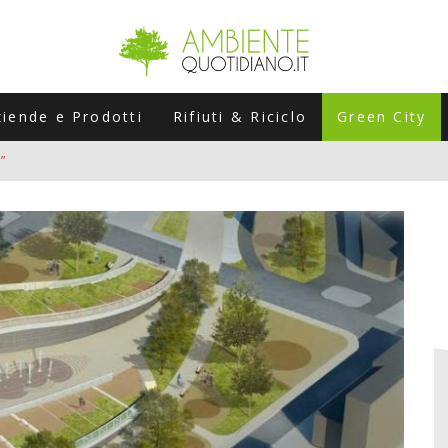
ziende e Prodotti
Rifiuti & Riciclo
Green City
”
ERSARIO: A NAPOLI UN’EDIZIONE SPECIALE PER RACCONTARE L’EVO
LABORATORI STAGIONALI
UNI CHE POSSONO ROVINARTI L’ESTATE (E LA GUIDA PRATICA PER E
TIERA DEL FOTOVOLTAICO "PLUG & PLAY" CHE STA CONQUISTANDO