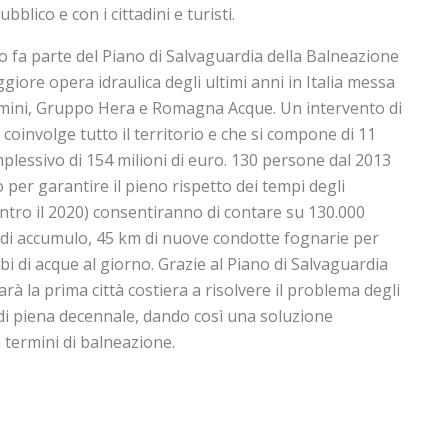
blico e con i cittadini e turisti.
o fa parte del Piano di Salvaguardia della Balneazione
giore opera idraulica degli ultimi anni in Italia messa
mini, Gruppo Hera e Romagna Acque. Un intervento di
oinvolge tutto il territorio e che si compone di 11
mplessivo di 154 milioni di euro. 130 persone dal 2013
 per garantire il pieno rispetto dei tempi degli
entro il 2020) consentiranno di contare su 130.000
i di accumulo, 45 km di nuove condotte fognarie per
i di acque al giorno. Grazie al Piano di Salvaguardia
rà la prima città costiera a risolvere il problema degli
e di piena decennale, dando così una soluzione
n termini di balneazione.