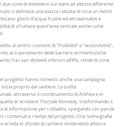
 due zone di belvedere sul mare ad altezza differente.
ruito si definisce una piazza rialzata di circa un metro
ollocano giochi d’acqua fruibili ed attraversabili e
ilità di sfruttare quest’area centrale anche come
i.
e al centro i concetti di “fruibilità” e “accessibilità”,
ento al superamento delle barriere architettoniche
to fra i vari dislivelli inferiori all’8%, rende le zone
 del progetto hanno richiesto anche una campagna
nizia proprio dal cantiere. La scelta
nale, attraverso il coordinamento di Anthea e in
 quella di ‘arredare’ Piazzale Kennedy, trasformando il
a di informazione per i cittadini, spiegando con parole
i i contenuti e i tempi del progetto. Una ‘scenografia
e arreda lo sfondo di cantiere rendendolo attivo e