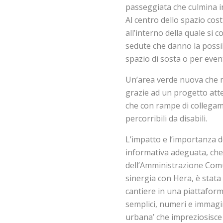
passeggiata che culmina in
Al centro dello spazio cost
all’interno della quale si c
sedute che danno la possib
spazio di sosta o per event
Un’area verde nuova che mett
grazie ad un progetto att
che con rampe di collegamen
percorribili da disabili.
L’impatto e l’importanza
informativa adeguata, che i
dell’Amministrazione Comu
sinergia con Hera, è stata
cantiere in una piattaform
semplici, numeri e immagin
urbana’ che impreziosisce 