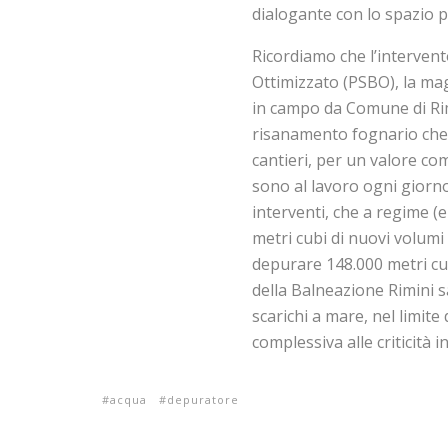
dialogante con lo spazio pub
Ricordiamo che l’intervent
Ottimizzato (PSBO), la mag
in campo da Comune di Ri
risanamento fognario che c
cantieri, per un valore co
sono al lavoro ogni giorno
interventi, che a regime (
metri cubi di nuovi volum
depurare 148.000 metri cub
della Balneazione Rimini sa
scarichi a mare, nel limit
complessiva alle criticità i
acqua
depuratore