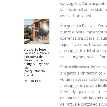
convoglierà l’aria aspirata 
laminazione) ad un sistema
con carboni attivi.
Ma quello a Piazzale Kenn
punto di vista impiantistico
coerenza tra opera idraulica
riqualificazione. Una sinte
Addio Bollette
paesaggistica del sistema 
Salate? La Nuova
tra il Lungomare ed il Parc
Frontiera del
Fotovoltaico
“Plug & Play” che
Sopra alla vasca, infatti, 
sta
conquistando
progetto architettonico – 
l’Italia
volumi necessari alla real
Read More
paesaggistico di alto livel
Kennedy, quale stralcio d
dal parco e sale fino ad un
dell’attuale piazza ed avv