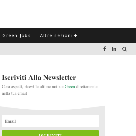
Green Jobs
Altre sezioni
LUZIONE DEL SETTORE NEGLI ULTIMI ANNI
Iscriviti Alla Newsletter
VITARLI)
Cosa aspetti, ricevi le ultime notizie
Green
direttamente
nella tua email
 L'ITALIA
ISCRIVITI