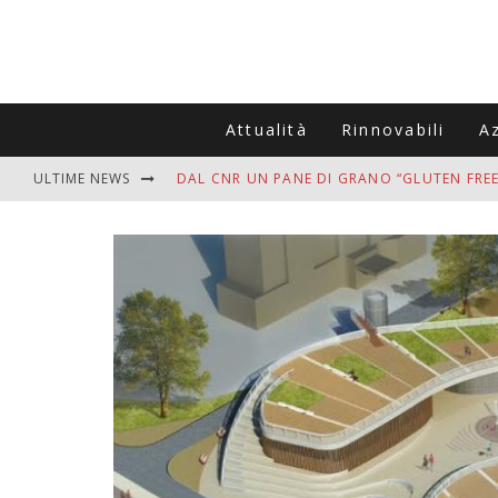
Attualità
Rinnovabili
A
ULTIME NEWS
DAL CNR UN PANE DI GRANO “GLUTEN FREE
VITIGNOITALIA CELEBRA IL 20ESIMO ANNIV
MUTTI ASSUME A OLIVETO CITRA 400 COL
ZANZARE IN VACANZA? I 3 ERRORI PIÙ COM
ADDIO BOLLETTE SALATE? LA NUOVA FRON