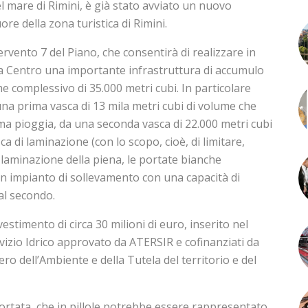
el mare di Rimini, è già stato avviato un nuovo
re della zona turistica di Rimini.
tervento 7 del Piano, che consentirà di realizzare in
 Centro una importante infrastruttura di accumulo
e complessivo di 35.000 metri cubi. In particolare
 una prima vasca di 13 mila metri cubi di volume che
ima pioggia, da una seconda vasca di 22.000 metri cubi
ca di laminazione (con lo scopo, cioè, di limitare,
laminazione della piena, le portate bianche
 un impianto di sollevamento con una capacità di
al secondo.
stimento di circa 30 milioni di euro, inserito nel
vizio Idrico approvato da ATERSIR e cofinanziati da
ro dell’Ambiente e della Tutela del territorio e del
ortata, che in pillole potrebbe essere rappresentato