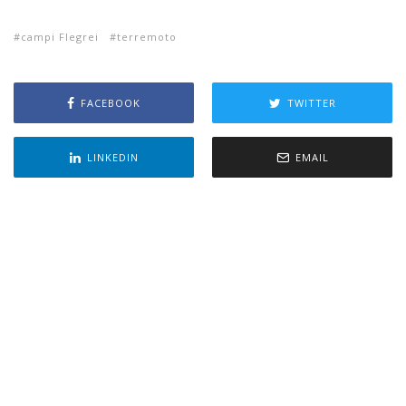
campi Flegrei
terremoto
FACEBOOK
TWITTER
LINKEDIN
EMAIL