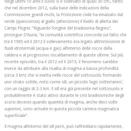
Negli ultimi 10 anni il suolo si è sollevato di quasi 30 cm., tanto
che nel dicembre 2012, sulla base delle indicazioni della
Commissione grandi rischi, la Protezione civile ha innalzato dal
verde (quiescenza) al giallo (attenzione) il livello di allerta dei
Campi Flegrei. “Riguardo l’origine del bradisisma flegreo”,
prosegue D’Auria, “la comunità scientifica concorda sul fatto che
tra il 1985 ed il 2012 il sollevamento era legato all’immissione di
fluidi idrotermali (acqua e gas) all’interno delle rocce della
caldera e al progressivo riscaldamento di queste ultime. Sul più
recente episodio, tra il 2012 ed il 2013, il fenomeno sarebbe
invece da attribuire alla risalita di magma a bassa profondità
(circa 3 km) che si inietta nelle rocce del sottosuolo formando
uno strato sottile, noto come sill, un piccolo ‘lago sotterraneo’,
con un raggio di 2-3 km. Il sill era già presente nel sottosuolo e
probabilmente è stato attivo durante le crisi bradisismiche degli
scorsi decenni quando quantità di magma, anche dieci volte
superiori, sono arrivate in questa piccola camera magmatica
superficiale”.
Il magma all’interno del sill però, può raffreddarsi rapidamente,