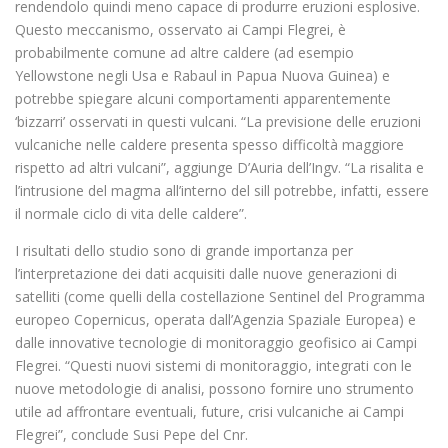
rendendolo quindi meno capace di produrre eruzioni esplosive.
Questo meccanismo, osservato ai Campi Flegrei, è
probabilmente comune ad altre caldere (ad esempio
Yellowstone negli Usa e Rabaul in Papua Nuova Guinea) e
potrebbe spiegare alcuni comportamenti apparentemente
‘bizzarri’ osservati in questi vulcani. “La previsione delle eruzioni
vulcaniche nelle caldere presenta spesso difficoltà maggiore
rispetto ad altri vulcani”, aggiunge D’Auria dell’Ingv. “La risalita e
l’intrusione del magma all’interno del sill potrebbe, infatti, essere
il normale ciclo di vita delle caldere”.
I risultati dello studio sono di grande importanza per
l’interpretazione dei dati acquisiti dalle nuove generazioni di
satelliti (come quelli della costellazione Sentinel del Programma
europeo Copernicus, operata dall’Agenzia Spaziale Europea) e
dalle innovative tecnologie di monitoraggio geofisico ai Campi
Flegrei. “Questi nuovi sistemi di monitoraggio, integrati con le
nuove metodologie di analisi, possono fornire uno strumento
utile ad affrontare eventuali, future, crisi vulcaniche ai Campi
Flegrei”, conclude Susi Pepe del Cnr.