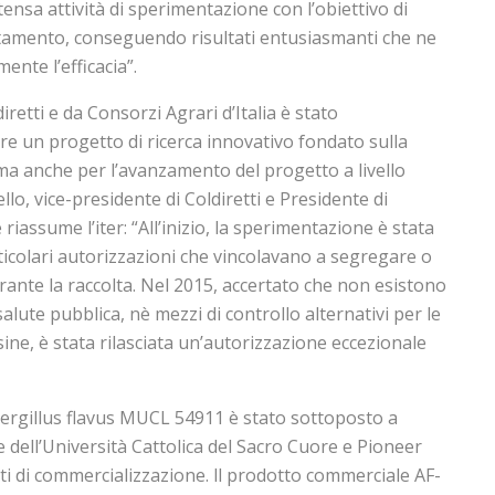
ensa attività di sperimentazione con l’obiettivo di
rattamento, conseguendo risultati entusiasmanti che ne
ente l’efficacia”.
iretti e da Consorzi Agrari d’Italia è stato
e un progetto di ricerca innovativo fondato sulla
 ma anche per l’avanzamento del progetto a livello
lo, vice-presidente di Coldiretti e Presidente di
 riassume l’iter: “All’inizio, la sperimentazione è stata
ticolari autorizzazioni che vincolavano a segregare o
rante la raccolta. Nel 2015, accertato che non esistono
alute pubblica, nè mezzi di controllo alternativi per le
ine, è stata rilasciata un’autorizzazione eccezionale
pergillus flavus MUCL 54911 è stato sottoposto a
dell’Università Cattolica del Sacro Cuore e Pioneer
ritti di commercializzazione. ll prodotto commerciale AF-