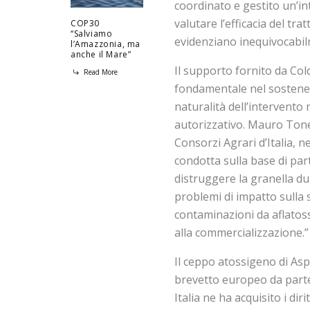
coordinato e gestito un’int
valutare l’efficacia del t
COP30
“Salviamo
evidenziano inequivocabilm
l’Amazzonia, ma
anche il Mare”
Il supporto fornito da Cold
Read More
fondamentale nel sostener
naturalità dell’intervento
autorizzativo. Mauro Tonel
Consorzi Agrari d’Italia, ne
condotta sulla base di par
distruggere la granella du
problemi di impatto sulla s
contaminazioni da aflatoss
alla commercializzazione.”
Il ceppo atossigeno di As
brevetto europeo da parte 
Italia ne ha acquisito i di