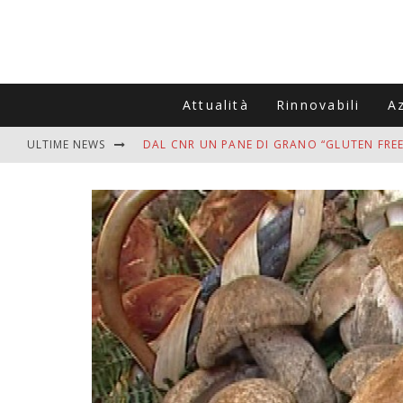
Attualità
Rinnovabili
A
ULTIME NEWS
DAL CNR UN PANE DI GRANO “GLUTEN FREE
VITIGNOITALIA CELEBRA IL 20ESIMO ANNIV
MUTTI ASSUME A OLIVETO CITRA 400 COL
ZANZARE IN VACANZA? I 3 ERRORI PIÙ COM
ADDIO BOLLETTE SALATE? LA NUOVA FRON