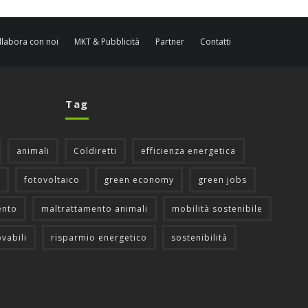
llabora con noi
MKT & Pubblicità
Partner
Contatti
Tag
animali
Coldiretti
efficienza energetica
fotovoltaico
green economy
green jobs
ento
maltrattamento animali
mobilità sostenibile
ovabili
risparmio energetico
sostenibilità