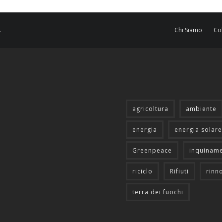
.
Chi Siamo
Co
agricoltura
ambiente
energia
energia solare
Greenpeace
inquinam
riciclo
Rifiuti
rinn
terra dei fuochi