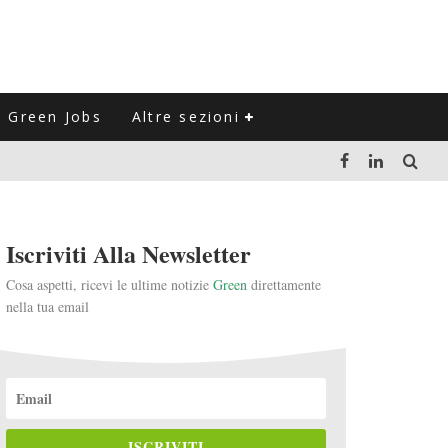
Green Jobs
Altre sezioni
LUZIONE DEL SETTORE NEGLI ULTIMI ANNI
Iscriviti Alla Newsletter
VITARLI)
Cosa aspetti, ricevi le ultime notizie
Green
direttamente
nella tua email
 L'ITALIA
ISCRIVITI