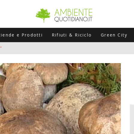
ziende e Prodotti
Rifiuti & Riciclo
Green City
”
ERSARIO: A NAPOLI UN’EDIZIONE SPECIALE PER RACCONTARE L’EVO
LABORATORI STAGIONALI
UNI CHE POSSONO ROVINARTI L’ESTATE (E LA GUIDA PRATICA PER E
TIERA DEL FOTOVOLTAICO "PLUG & PLAY" CHE STA CONQUISTANDO