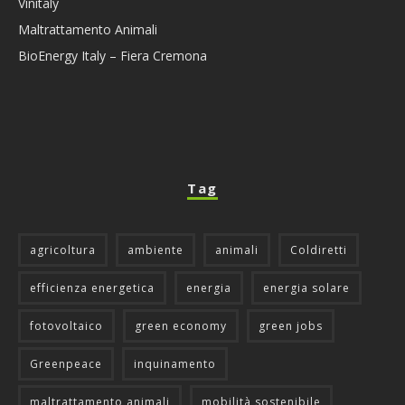
Vinitaly
Maltrattamento Animali
BioEnergy Italy – Fiera Cremona
Tag
agricoltura
ambiente
animali
Coldiretti
efficienza energetica
energia
energia solare
fotovoltaico
green economy
green jobs
Greenpeace
inquinamento
maltrattamento animali
mobilità sostenibile