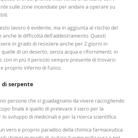
nte sulle zone incendiate per andare a operare su
ili.
questo lavoro è evidente, ma in aggiunta al rischio del
anche le difficoltà dell’addestramento. Questi
sere in grado di resistere anche per 2 giorni in
 quelle di un deserto, senza acqua e rifornimenti, in
, con in più il pericolo sempre presente di trovarsi
 e proprio inferno di fuoco.
o di serpente
tono persone che si guadagnano da vivere raccogliendo
copo finale è quello di prelevare il siero per la
lo sviluppo di medicinali e per la ricerca scientifica.
 un vero e proprio paradiso della chimica farmaceutica.
i chimici in grado di aiutare l’uomo nella cura e nel