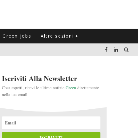
Green Jobs
Altre sezioni
LUZIONE DEL SETTORE NEGLI ULTIMI ANNI
Iscriviti Alla Newsletter
VITARLI)
Cosa aspetti, ricevi le ultime notizie
Green
direttamente
nella tua email
 L'ITALIA
ISCRIVITI