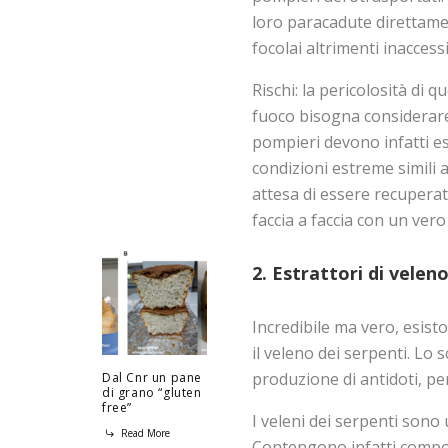
loro paracadute direttame
focolai altrimenti inaccessib
Rischi: la pericolosità di 
fuoco bisogna considerare 
pompieri devono infatti es
condizioni estreme simili a
attesa di essere recuperati
faccia a faccia con un vero
2. Estrattori di velen
Incredibile ma vero, esis
il veleno dei serpenti. Lo s
produzione di antidoti, per 
Dal Cnr un pane
di grano “gluten
free”
I veleni dei serpenti sono
Read More
Contengono infatti compost