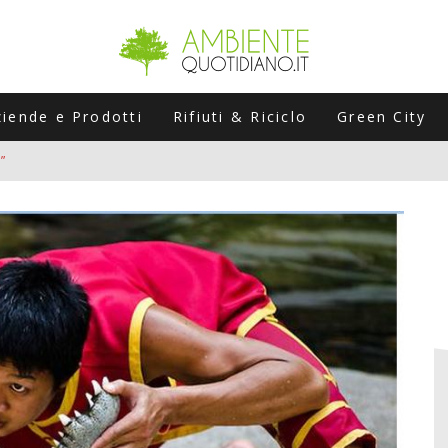
ziende e Prodotti
Rifiuti & Riciclo
Green City
”
ERSARIO: A NAPOLI UN’EDIZIONE SPECIALE PER RACCONTARE L’EVO
LABORATORI STAGIONALI
UNI CHE POSSONO ROVINARTI L’ESTATE (E LA GUIDA PRATICA PER E
TIERA DEL FOTOVOLTAICO "PLUG & PLAY" CHE STA CONQUISTANDO