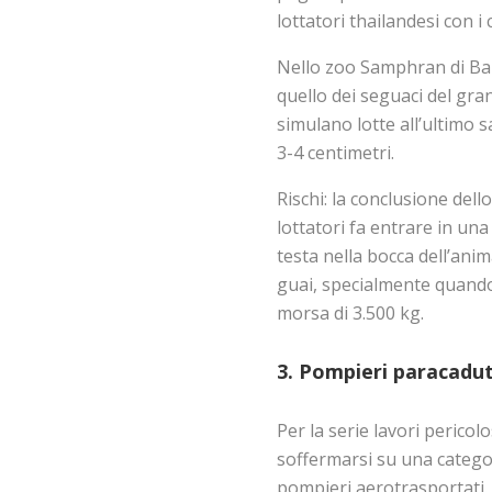
lottatori thailandesi con i c
Nello zoo Samphran di Ban
quello dei seguaci del gra
simulano lotte all’ultimo 
3-4 centimetri.
Rischi: la conclusione del
lottatori fa entrare in una s
testa nella bocca dell’anim
guai, specialmente quando
morsa di 3.500 kg.
3. Pompieri paracadut
Per la serie lavori pericol
soffermarsi su una categori
pompieri aerotrasportati. 