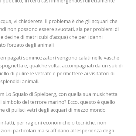
al pubblico, in certi casi immergendosi direttamente
qua, vi chiederete. Il problema è che gli acquari che
ndi non possono essere svuotati, sia per problemi di
e decine di metri cubi d’acqua) che per i danni
o forzato degli animali.
e ben pagati sommozzatori vengono calati nelle vasche
i spugnetta e, qualche volta, accompagnati da un sub di
ello di pulire le vetrate e permettere ai visitatori di
splendidi animali.
film Lo Squalo di Spielberg, con quella sua musichetta
il simbolo del terrore marino? Ecco, questo è quello
ne di pulisci vetri degli acquari di mezzo mondo.
 infatti, per ragioni economiche o tecniche, non
ioni particolari ma si affidano all’esperienza degli