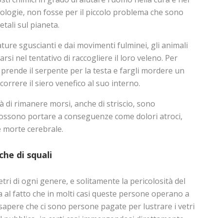
tologie, non fosse per il piccolo problema che sono
etali sul pianeta.
ature sguscianti e dai movimenti fulminei, gli animali
rsi nel tentativo di raccogliere il loro veleno. Per
o prende il serpente per la testa e fargli mordere un
orrere il siero venefico al suo interno.
tà di rimanere morsi, anche di striscio, sono
i possono portare a conseguenze come dolori atroci,
e morte cerebrale.
sche di squali
tri di ogni genere, e solitamente la pericolosità del
a al fatto che in molti casi queste persone operano a
a sapere che ci sono persone pagate per lustrare i vetri