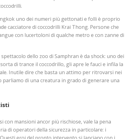
occodrilli.
gkok uno dei numeri più gettonati e folli è proprio
nde cacciatore di coccodrilli Krai Thong. Persone che
sangue con lucertoloni di qualche metro e con zanne di
lo spettacolo dello zoo di Samphran è da shock: uno dei
orta di trance il coccodrillo, gli apre le fauci e infila la
ale. Inutile dire che basta un attimo per ritrovarsi nei
 parliamo di una creatura in grado di generare una
isti
osi con mansioni ancor più rischiose, vale la pena
a di operatori della sicurezza in particolare: i
Questi eroi del pronto intervento si lanciano con i