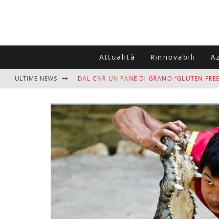
Attualità
Rinnovabili
A
ULTIME NEWS
DAL CNR UN PANE DI GRANO “GLUTEN FREE
VITIGNOITALIA CELEBRA IL 20ESIMO ANNIV
MUTTI ASSUME A OLIVETO CITRA 400 COL
ZANZARE IN VACANZA? I 3 ERRORI PIÙ COM
ADDIO BOLLETTE SALATE? LA NUOVA FRON