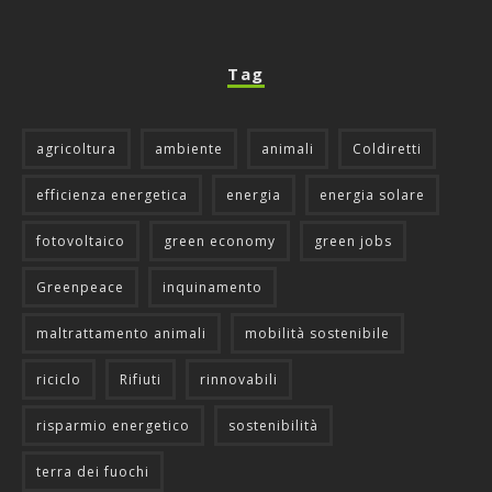
Tag
agricoltura
ambiente
animali
Coldiretti
efficienza energetica
energia
energia solare
fotovoltaico
green economy
green jobs
Greenpeace
inquinamento
maltrattamento animali
mobilità sostenibile
riciclo
Rifiuti
rinnovabili
risparmio energetico
sostenibilità
terra dei fuochi