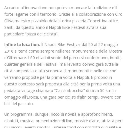
Accanto all’innovazione non poteva mancare la tradizione e il
forte legame con il territorio. Grazie alla collaborazione con Ciro
Oliva,maestro pizzaiolo della storica pizzeria Concettina ai tre
Santi, da questo anno il Napoli Bike Festival avrà la sua
particolare “pizza del ciclista”.
Infine la location.
Il Napoli Bike Festival dal 20 al 22 maggio
2016 si terrà come sempre nell’area monumentale della Mostra
d’Oltremare. I 60 ettari di verde del parco si confermano, infatti,
quartier generale del Festival, ma l’evento coinvolgerà tutta la
città con pedalate alla scoperta di monumenti e bellezze che
verranno proposte per la prima volta a Napoli. E proprio in
questo contesto sarà proposta alla città per la prima volta una
pedalata vintage chiamata “Cazzimbocchia” di circa 50 km in
omaggio all’Eroica, una gara per ciclisti d’altri tempi, ovvero con
bici del passato.
Un programma, dunque, ricco di novità e approfondimenti,
dibattiti, musica, presentazioni di libri, mostre d’arte, attività per i
più piccoli, eventi sportivi, un’area food con prodotti di qualità e