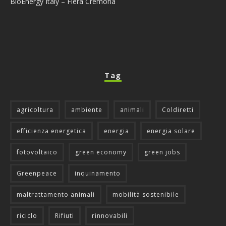
BioEnergy Italy – Fiera Cremona
Tag
agricoltura
ambiente
animali
Coldiretti
efficienza energetica
energia
energia solare
fotovoltaico
green economy
green jobs
Greenpeace
inquinamento
maltrattamento animali
mobilità sostenibile
riciclo
Rifiuti
rinnovabili