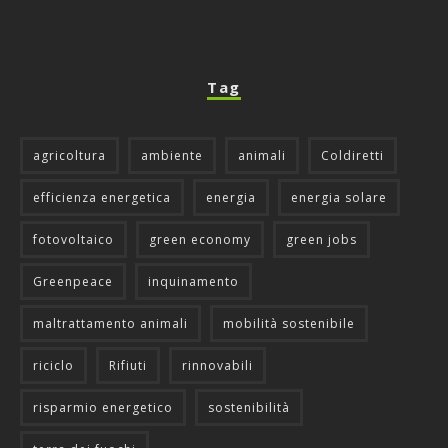
Tag
agricoltura
ambiente
animali
Coldiretti
efficienza energetica
energia
energia solare
fotovoltaico
green economy
green jobs
Greenpeace
inquinamento
maltrattamento animali
mobilità sostenibile
riciclo
Rifiuti
rinnovabili
risparmio energetico
sostenibilità