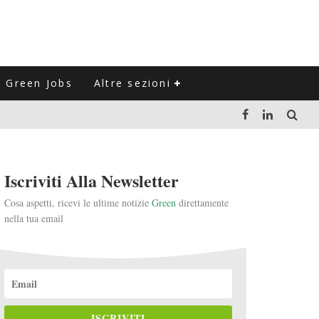
Green Jobs
Altre sezioni
LUZIONE DEL SETTORE NEGLI ULTIMI ANNI
Iscriviti Alla Newsletter
VITARLI)
Cosa aspetti, ricevi le ultime notizie
Green
direttamente
nella tua email
 L'ITALIA
ISCRIVITI