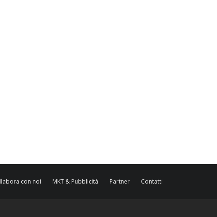
llabora con noi
MKT & Pubblicità
Partner
Contatti