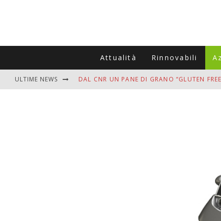
Attualità
Rinnovabili
A
ULTIME NEWS
DAL CNR UN PANE DI GRANO “GLUTEN FREE
VITIGNOITALIA CELEBRA IL 20ESIMO ANNIV
MUTTI ASSUME A OLIVETO CITRA 400 COL
ZANZARE IN VACANZA? I 3 ERRORI PIÙ COM
ADDIO BOLLETTE SALATE? LA NUOVA FRON