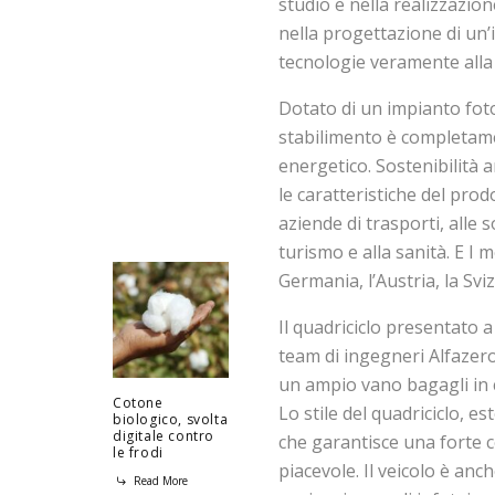
studio e nella realizzazione
nella progettazione di un’
tecnologie veramente alla p
Dotato di un impianto foto
stabilimento è completam
energetico. Sostenibilità 
le caratteristiche del prod
aziende di trasporti, alle s
turismo e alla sanità. E I me
Germania, l’Austria, la Sviz
Il quadriciclo presentato 
team di ingegneri Alfazero
un ampio vano bagagli in c
Cotone
Lo stile del quadriciclo, 
biologico, svolta
digitale contro
che garantisce una forte c
le frodi
piacevole. Il veicolo è anc
Read More