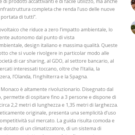
 di prodotti accattivanti e di facile utilizzo, ma anche
infrastruttura completa che renda l’uso delle nuove
ortata di tutti”.
voltaico che riduce a zero l’impatto ambientale, lo
ente autonomo dal punto di vista
ambientale, design italiano e massima qualità. Queste
otto che si vuole rivolgere in particolar modo alle
ocietà di car sharing, al GDO, al settore bancario, al
rcati interessati toccano, oltre che l’Italia, la
zera, l’Olanda, l’Inghilterra e la Spagna.
a Monaco è altamente rivoluzionario. Disegnato dal
, permette di ospitare fino a 3 persone e dispone di
irca 2,2 metri di lunghezza e 1,35 metri di larghezza.
esteticamente originale, presenta una semplicità d’uso
ompetitività sul mercato. La guida risulta comoda e
he dotato di un climatizzatore, di un sistema di