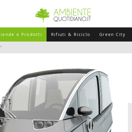
ziende e Prodotti
Rifiuti & Riciclo
Green City
”
ERSARIO: A NAPOLI UN’EDIZIONE SPECIALE PER RACCONTARE L’EVO
LABORATORI STAGIONALI
UNI CHE POSSONO ROVINARTI L’ESTATE (E LA GUIDA PRATICA PER E
TIERA DEL FOTOVOLTAICO "PLUG & PLAY" CHE STA CONQUISTANDO