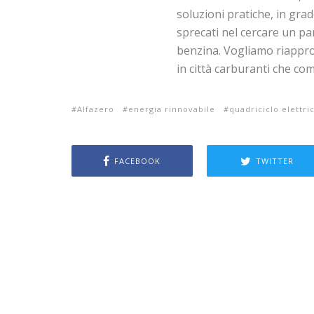
soluzioni pratiche, in grad
sprecati nel cercare un pa
benzina. Vogliamo riapprop
in città carburanti che co
Alfazero
energia rinnovabile
quadriciclo elettri
FACEBOOK
TWITTER