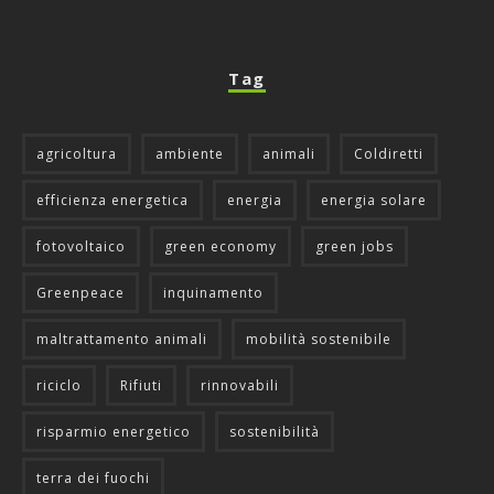
Tag
agricoltura
ambiente
animali
Coldiretti
efficienza energetica
energia
energia solare
fotovoltaico
green economy
green jobs
Greenpeace
inquinamento
maltrattamento animali
mobilità sostenibile
riciclo
Rifiuti
rinnovabili
risparmio energetico
sostenibilità
terra dei fuochi