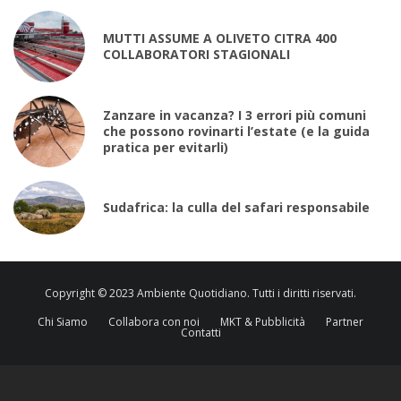
MUTTI ASSUME A OLIVETO CITRA 400
COLLABORATORI STAGIONALI
Zanzare in vacanza? I 3 errori più comuni
che possono rovinarti l’estate (e la guida
pratica per evitarli)
Sudafrica: la culla del safari responsabile
Copyright © 2023 Ambiente Quotidiano. Tutti i diritti riservati.
Chi Siamo
Collabora con noi
MKT & Pubblicità
Partner
Contatti